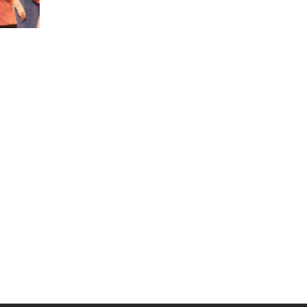
Муниципальная служба
Информация о закупках товаров,
работ, услуг
ТОС
Территориальное общественное
самоуправление
Итоги конкурсов
Территориальная организация
ТОС
Контакты ТОС