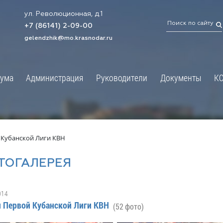
ул. Революционная, д.1
ТРАЦИЯ
ДУМА
+7 (86141) 2-09-00
 администрации
Новости
gelendzhik@mo.krasnodar.ru
Структура
я, задачи и функции
Депутат ЗСК
ума
Администрация
Руководители
Документы
К
обработки
Депутат ГД
ных данных
График приёмов граждан
я информация
депутатами
ативная реформа
Депутатское объединение
 Кубанской Лиги КВН
йствие коррупции
Совет молодых депутатов
ТОГАЛЕРЕЯ
твенные организации
Законотворчество
еская информация
Постоянные комиссии и граф
014
О
заседаний
 Первой Кубанской Лиги КВН
(52 фото)
ьная служба
Сведения о доходах, расходах,