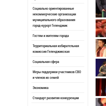
Резерв упр
Стандарт развития конкуренции
Социально ориентированные
Торги
Антимонопольный комплаенс
некоммерческие организации
муниципального образования
Сведения 
Общественная безопасность
город-курорт Геленджик
объектах (
Инициативное бюджетирование
Имуществе
Гостям и жителям города
Инвестиционная
субъектов
привлекательность
Территориальная избирательная
Участие в 
СМИ города
комиссия Геленджикcкая
Проектная
Фотогалерея
Социальная сфера
Информац
Видеогалерея
Официальн
Меры поддержки участников СВО
WEB-камеры
поездки
и членов их семей
Карта
Результат
Экономика
Профсоюзн
РУКОВОДИТЕЛИ
Стандарт развития конкуренции
Глава муниципального