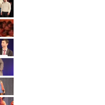
Муниципальное имущество
Муниципально-частное
партнёрство
Региональный государственный
контроль
Документы о выявлении
правообладателей ранее
учтенных объектов
недвижимости
КСП
Общая информация
Контрольно-ревизионная и
экспертно-аналитическая
деятельность
й
Противодействие коррупции