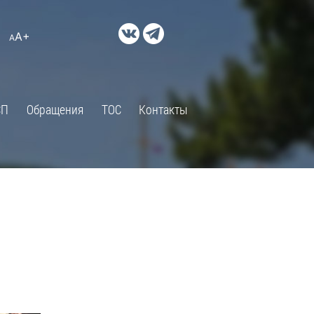
ДОКУМЕНТЫ
A+
А
×
Правовые акты и их экспертиза
Оценка регулирующего
воздействия
СП
Обращения
ТОС
Контакты
Экспертиза действующих
нормативных правовых актов
Оценка применения
обязательных требований
Муниципальный контроль
Формы обращений
Градостроительная деятельность
ик
Архивный отдел
Порядок обжалования
 об