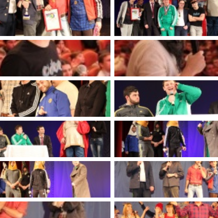
имуществе и обязательствах
авленческих кадров
имущественного характера
План работы и график сессий
о нестационарных
НТО), QR-коды
ОБРАЩЕНИЯ
нная поддержка
Написать обращение
 МСП
Просмотр своего обращения
программах
Установленные формы
 деятельность
обращений
ионные системы
Порядок и время приема
ые визиты и рабочие
Порядок обжалования
Обзоры обращений лиц
ы проверок
Законодательная карта
ые организации
Порядок оказания бесплатно
юридической помощи