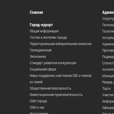
Главная
Админ
Структу
Город-курорт
Полномо
Общая информация
Политик
Гостям и жителям города
Актуал
Территориальная избирательная комиссия
Админи
Геленджикcкая
Против
Экономика
Подвед
Стандарт развития конкуренции
Статист
Социальная сфера
АнтиНА
Меры поддержки участников СВО и членов
Муници
их семей
Резерв 
Общественная безопасность
Торги
Инвестиционная привлекательность
Участие
СМИ города
Информ
СМИ о нас
Официал
Фотогалерея
Результ