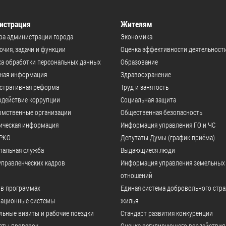
истрация
Жителям
ра администрации города
Экономика
чия, задачи и функции
Оценка эффективности деятельност
а обработки персональных данных
Образование
ьная информация
Здравоохранение
стративная реформа
Труд и занятость
одействие коррупции
Социальная защита
омственные организации
Общественная безопасность
ическая информация
Информация управления ГО и ЧС
РКО
Депутаты Думы (график приёма)
пальная служба
Выдающиеся люди
управленческих кадров
Информация управления земельных
отношений
 в программах
Единая система добровольного стр
ационные системы
жилья
ьные визиты и рабочие поездки
Стандарт развития конкуренции
аты проверок
Оценка регулирующего воздействия