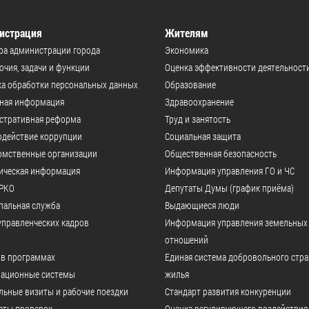
истрация
Жителям
ра администрации города
Экономика
чия, задачи и функции
Оценка эффективности деятельност
а обработки персональных данных
Образование
ьная информация
Здравоохранение
стративная реформа
Труд и занятость
одействие коррупции
Социальная защита
омственные организации
Общественная безопасность
ическая информация
Информация управления ГО и ЧС
РКО
Депутаты Думы (график приёма)
пальная служба
Выдающиеся люди
управленческих кадров
Информация управления земельных
отношений
 в программах
Единая система добровольного стр
ационные системы
жилья
ьные визиты и рабочие поездки
Стандарт развития конкуренции
аты проверок
Оценка регулирующего воздействия