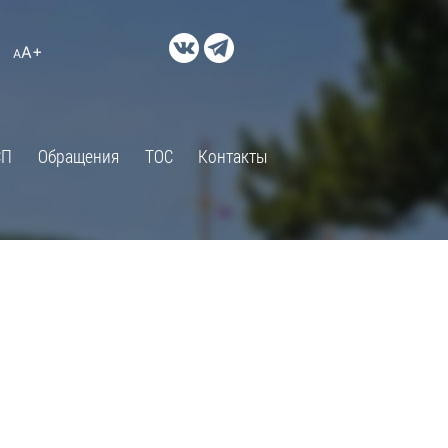
ДОКУМЕНТЫ
A+
А
×
Правовые акты и их экспертиза
Оценка регулирующего
воздействия
СП
Обращения
ТОС
Контакты
Экспертиза действующих
нормативных правовых актов
Оценка применения
обязательных требований
Муниципальный контроль
Формы обращений
Градостроительная деятельность
ик
Архивный отдел
Порядок обжалования
 об