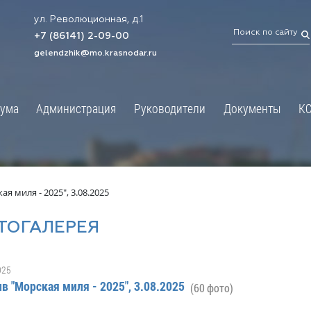
ул. Революционная, д.1
ТРАЦИЯ
ДУМА
+7 (86141) 2-09-00
 администрации
Новости
gelendzhik@mo.krasnodar.ru
Структура
я, задачи и функции
Депутат ЗСК
ума
Администрация
Руководители
Документы
К
обработки
Депутат ГД
ных данных
График приёмов граждан
я информация
депутатами
ативная реформа
Депутатское объединение
я миля - 2025", 3.08.2025
йствие коррупции
Совет молодых депутатов
ТОГАЛЕРЕЯ
твенные организации
Законотворчество
еская информация
Постоянные комиссии и граф
025
О
заседаний
в "Морская миля - 2025", 3.08.2025
(60 фото)
ьная служба
Сведения о доходах, расходах,