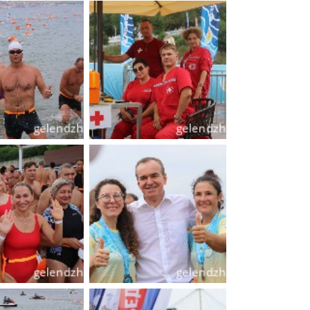
Муниципальное имущество
Муниципально-частное
партнёрство
Региональный государственный
контроль
Документы о выявлении
правообладателей ранее
учтенных объектов
недвижимости
КСП
Общая информация
Контрольно-ревизионная и
экспертно-аналитическая
деятельность
й
Противодействие коррупции