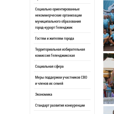
Резерв упр
Стандарт развития конкуренции
Социально ориентированные
Торги
Антимонопольный комплаенс
некоммерческие организации
муниципального образования
Сведения 
Общественная безопасность
город-курорт Геленджик
объектах (
Инициативное бюджетирование
Имуществе
Гостям и жителям города
Инвестиционная
субъектов
привлекательность
Территориальная избирательная
Участие в 
СМИ города
комиссия Геленджикcкая
Проектная
Фотогалерея
Социальная сфера
Информац
Видеогалерея
Официальн
Меры поддержки участников СВО
WEB-камеры
поездки
и членов их семей
Карта
Результат
Экономика
Профсоюзн
РУКОВОДИТЕЛИ
Стандарт развития конкуренции
Глава муниципального