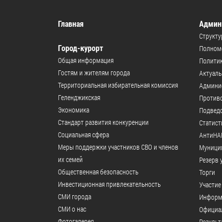
Главная
Админ
Структу
Город-курорт
Полномо
Общая информация
Политик
Гостям и жителям города
Актуал
Территориальная избирательная комиссия
Админи
Геленджикcкая
Против
Экономика
Подвед
Стандарт развития конкуренции
Статист
Социальная сфера
АнтиНА
Меры поддержки участников СВО и членов
Муници
их семей
Резерв 
Общественная безопасность
Торги
Инвестиционная привлекательность
Участие
СМИ города
Информ
СМИ о нас
Официал
Фотогалерея
Результ