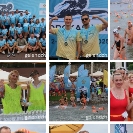
имуществе и обязательствах
авленческих кадров
имущественного характера
План работы и график сессий
о нестационарных
НТО), QR-коды
ОБРАЩЕНИЯ
нная поддержка
Написать обращение
 МСП
Просмотр своего обращения
программах
Установленные формы
 деятельность
обращений
ионные системы
Порядок и время приема
ые визиты и рабочие
Порядок обжалования
Обзоры обращений лиц
ы проверок
Законодательная карта
ые организации
Порядок оказания бесплатно
юридической помощи