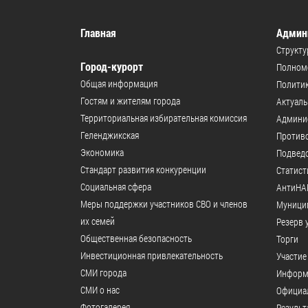
Главная
Админ
Структу
Город-курорт
Полномо
Общая информация
Политик
Гостям и жителям города
Актуал
Территориальная избирательная комиссия
Админи
Геленджикcкая
Против
Экономика
Подвед
Стандарт развития конкуренции
Статист
Социальная сфера
АнтиНА
Меры поддержки участников СВО и членов
Муници
их семей
Резерв 
Общественная безопасность
Торги
Инвестиционная привлекательность
Участие
СМИ города
Информ
СМИ о нас
Официал
Фотогалерея
Результ