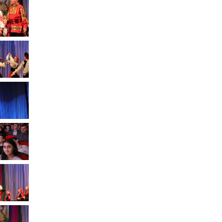
Муниципальное имущество
Муниципально-частное
партнёрство
Региональный государственный
контроль
Документы о выявлении
правообладателей ранее
учтенных объектов
недвижимости
КСП
Общая информация
Контрольно-ревизионная и
экспертно-аналитическая
деятельность
й
Противодействие коррупции