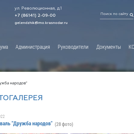
ул. Революционная, д.1
ТРАЦИЯ
ДУМА
+7 (86141) 2-09-00
 администрации
Новости
gelendzhik@mo.krasnodar.ru
Структура
я, задачи и функции
Депутат ЗСК
ума
Администрация
Руководители
Документы
К
обработки
Депутат ГД
ных данных
График приёмов граждан
я информация
депутатами
ативная реформа
Депутатское объединение
ужба народов"
йствие коррупции
Совет молодых депутатов
ТОГАЛЕРЕЯ
твенные организации
Законотворчество
еская информация
Постоянные комиссии и граф
022
О
заседаний
валь "Дружба народов"
(28 фото)
ьная служба
Сведения о доходах, расходах,