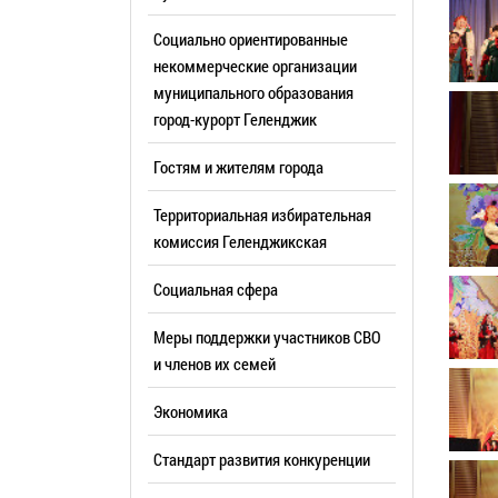
Резерв упр
Стандарт развития конкуренции
Социально ориентированные
Торги
Антимонопольный комплаенс
некоммерческие организации
муниципального образования
Сведения 
Общественная безопасность
город-курорт Геленджик
объектах (
Инициативное бюджетирование
Имуществе
Гостям и жителям города
Инвестиционная
субъектов
привлекательность
Территориальная избирательная
Участие в 
СМИ города
комиссия Геленджикcкая
Проектная
Фотогалерея
Социальная сфера
Информац
Видеогалерея
Официальн
Меры поддержки участников СВО
WEB-камеры
поездки
и членов их семей
Карта
Результат
Экономика
Профсоюзн
РУКОВОДИТЕЛИ
Стандарт развития конкуренции
Глава муниципального