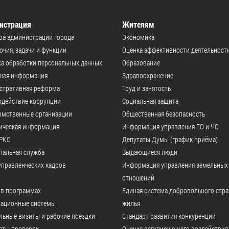
истрация
Жителям
ра администрации города
Экономика
чия, задачи и функции
Оценка эффективности деятельност
а обработки персональных данных
Образование
ьная информация
Здравоохранение
стративная реформа
Труд и занятость
одействие коррупции
Социальная защита
омственные организации
Общественная безопасность
ическая информация
Информация управления ГО и ЧС
РКО
Депутаты Думы (график приёма)
пальная служба
Выдающиеся люди
управленческих кадров
Информация управления земельных
отношений
 в программах
Единая система добровольного стр
ационные системы
жилья
ьные визиты и рабочие поездки
Стандарт развития конкуренции
аты проверок
Оценка регулирующего воздействия