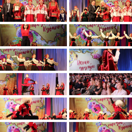
имуществе и обязательствах
авленческих кадров
имущественного характера
План работы и график сессий
о нестационарных
НТО), QR-коды
ОБРАЩЕНИЯ
нная поддержка
Написать обращение
 МСП
Просмотр своего обращения
программах
Установленные формы
 деятельность
обращений
ионные системы
Порядок и время приема
ые визиты и рабочие
Порядок обжалования
Обзоры обращений лиц
ы проверок
Законодательная карта
ые организации
Порядок оказания бесплатно
юридической помощи