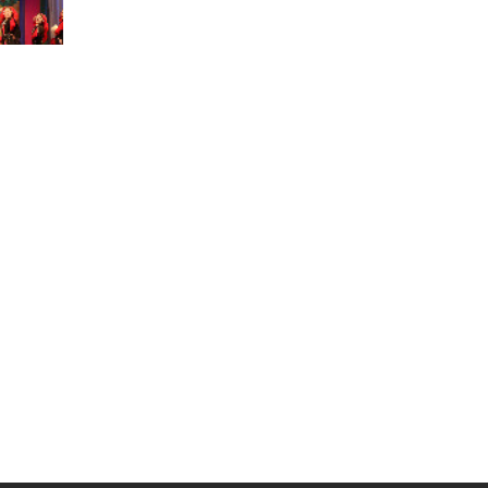
Муниципальная служба
Информация о закупках товаров,
работ, услуг
ТОС
Территориальное общественное
самоуправление
Итоги конкурсов
Территориальная организация
ТОС
Контакты ТОС