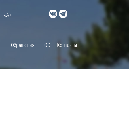
ДОКУМЕНТЫ
A+
А
×
Правовые акты и их экспертиза
Оценка регулирующего
воздействия
СП
Обращения
ТОС
Контакты
Экспертиза действующих
нормативных правовых актов
Оценка применения
обязательных требований
Муниципальный контроль
Формы обращений
Градостроительная деятельность
ик
Архивный отдел
Порядок обжалования
 об