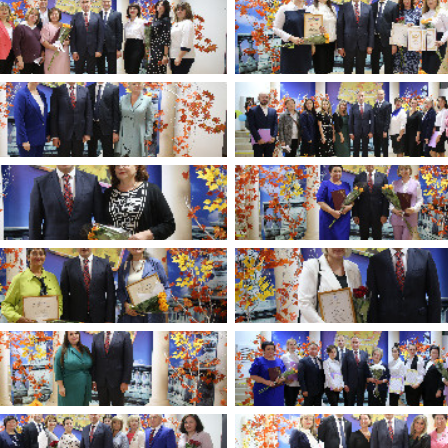
имуществе и обязательствах
авленческих кадров
имущественного характера
План работы и график сессий
о нестационарных
НТО), QR-коды
ОБРАЩЕНИЯ
нная поддержка
Написать обращение
 МСП
Просмотр своего обращения
программах
Установленные формы
 деятельность
обращений
ионные системы
Порядок и время приема
ые визиты и рабочие
Порядок обжалования
Обзоры обращений лиц
ы проверок
Законодательная карта
ые организации
Порядок оказания бесплатно
юридической помощи