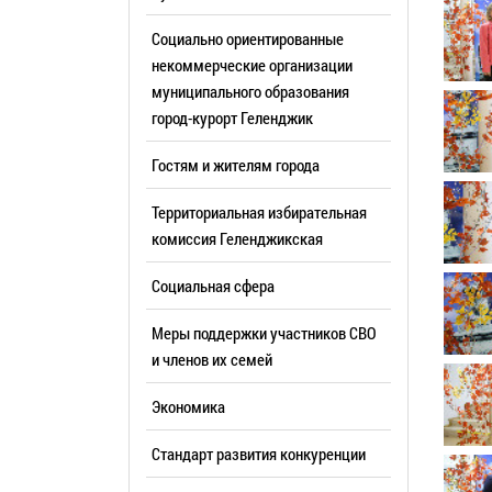
Резерв упр
Стандарт развития конкуренции
Социально ориентированные
Торги
Антимонопольный комплаенс
некоммерческие организации
муниципального образования
Сведения 
Общественная безопасность
город-курорт Геленджик
объектах (
Инициативное бюджетирование
Имуществе
Гостям и жителям города
Инвестиционная
субъектов
привлекательность
Территориальная избирательная
Участие в 
СМИ города
комиссия Геленджикcкая
Проектная
Фотогалерея
Социальная сфера
Информац
Видеогалерея
Официальн
Меры поддержки участников СВО
WEB-камеры
поездки
и членов их семей
Карта
Результат
Экономика
Профсоюзн
РУКОВОДИТЕЛИ
Стандарт развития конкуренции
Глава муниципального