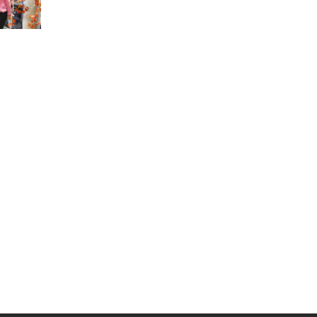
Муниципальная служба
Информация о закупках товаров,
работ, услуг
ТОС
Территориальное общественное
самоуправление
Итоги конкурсов
Территориальная организация
ТОС
Контакты ТОС