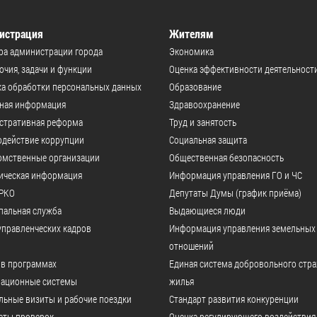
истрация
Жителям
ра администрации города
Экономика
чия, задачи и функции
Оценка эффективности деятельност
а обработки персональных данных
Образование
ьная информация
Здравоохранение
стративная реформа
Труд и занятость
одействие коррупции
Социальная защита
омственные организации
Общественная безопасность
ическая информация
Информация управления ГО и ЧС
РКО
Депутаты Думы (график приёма)
пальная служба
Выдающиеся люди
управленческих кадров
Информация управления земельных
отношений
 в программах
Единая система добровольного стр
ационные системы
жилья
ьные визиты и рабочие поездки
Стандарт развития конкуренции
аты проверок
Оценка регулирующего воздействия