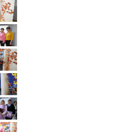
Муниципальное имущество
Муниципально-частное
партнёрство
Региональный государственный
контроль
Документы о выявлении
правообладателей ранее
учтенных объектов
недвижимости
КСП
Общая информация
Контрольно-ревизионная и
экспертно-аналитическая
деятельность
й
Противодействие коррупции