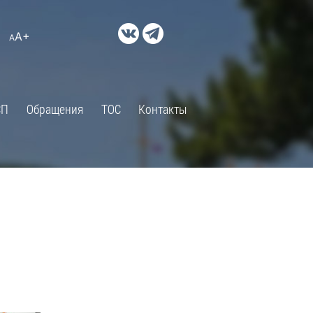
ДОКУМЕНТЫ
A+
А
×
Правовые акты и их экспертиза
Оценка регулирующего
воздействия
СП
Обращения
ТОС
Контакты
Экспертиза действующих
нормативных правовых актов
Оценка применения
обязательных требований
Муниципальный контроль
Формы обращений
Градостроительная деятельность
ик
Архивный отдел
Порядок обжалования
 об