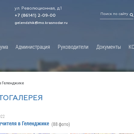
ул. Революционная, д.1
ТРАЦИЯ
ДУМА
+7 (86141) 2-09-00
 администрации
Новости
gelendzhik@mo.krasnodar.ru
Структура
я, задачи и функции
Депутат ЗСК
ума
Администрация
Руководители
Документы
К
обработки
Депутат ГД
ных данных
График приёмов граждан
я информация
депутатами
ативная реформа
Депутатское объединение
в Геленджике
йствие коррупции
Совет молодых депутатов
ТОГАЛЕРЕЯ
твенные организации
Законотворчество
еская информация
Постоянные комиссии и граф
022
О
заседаний
учителя в Геленджике
(88 фото)
ьная служба
Сведения о доходах, расходах,