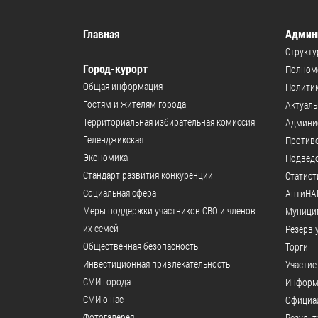
Главная
Админ
Структу
Город-курорт
Полномо
Общая информация
Политик
Гостям и жителям города
Актуал
Территориальная избирательная комиссия
Админи
Геленджикcкая
Против
Экономика
Подвед
Стандарт развития конкуренции
Статист
Социальная сфера
АнтиНА
Меры поддержки участников СВО и членов
Муници
их семей
Резерв 
Общественная безопасность
Торги
Инвестиционная привлекательность
Участие
СМИ города
Информ
СМИ о нас
Официал
Фотогалерея
Результ