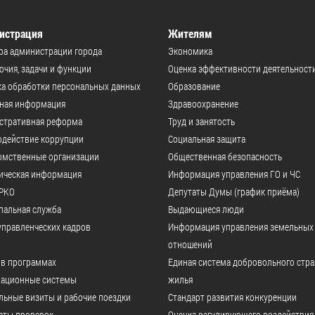
истрация
Жителям
ра администрации города
Экономика
чия, задачи и функции
Оценка эффективности деятельност
а обработки персональных данных
Образование
ьная информация
Здравоохранение
стративная реформа
Труд и занятость
одействие коррупции
Социальная защита
омственные организации
Общественная безопасность
ическая информация
Информация управления ГО и ЧС
РКО
Депутаты Думы (график приёма)
пальная служба
Выдающиеся люди
управленческих кадров
Информация управления земельных
отношений
 в программах
Единая система добровольного стр
ационные системы
жилья
ьные визиты и рабочие поездки
Стандарт развития конкуренции
аты проверок
Оценка регулирующего воздействия