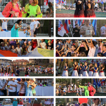
имуществе и обязательствах
авленческих кадров
имущественного характера
План работы и график сессий
о нестационарных
НТО), QR-коды
ОБРАЩЕНИЯ
нная поддержка
Написать обращение
 МСП
Просмотр своего обращения
программах
Установленные формы
 деятельность
обращений
ионные системы
Порядок и время приема
ые визиты и рабочие
Порядок обжалования
Обзоры обращений лиц
ы проверок
Законодательная карта
ые организации
Порядок оказания бесплатно
юридической помощи