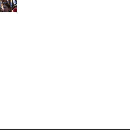
Муниципальная служба
Информация о закупках товаров,
работ, услуг
ТОС
Территориальное общественное
самоуправление
Итоги конкурсов
Территориальная организация
ТОС
Контакты ТОС