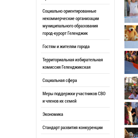
Резерв упр
Стандарт развития конкуренции
Социально ориентированные
Торги
Антимонопольный комплаенс
некоммерческие организации
муниципального образования
Сведения 
Общественная безопасность
город-курорт Геленджик
объектах (
Инициативное бюджетирование
Имуществе
Гостям и жителям города
Инвестиционная
субъектов
привлекательность
Территориальная избирательная
Участие в 
СМИ города
комиссия Геленджикcкая
Проектная
Фотогалерея
Социальная сфера
Информац
Видеогалерея
Официальн
Меры поддержки участников СВО
WEB-камеры
поездки
и членов их семей
Карта
Результат
Экономика
Профсоюзн
РУКОВОДИТЕЛИ
Стандарт развития конкуренции
Глава муниципального