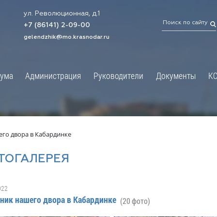
ул. Революционная, д.1
ТРАЦИЯ
ДУМА
+7 (86141) 2-09-00
 администрации
Новости
gelendzhik@mo.krasnodar.ru
Структура
я, задачи и функции
Депутат ЗСК
ума
Администрация
Руководители
Документы
К
обработки
Депутат ГД
ных данных
График приёмов граждан
я информация
депутатами
ативная реформа
Депутатское объединение
го двора в Кабардинке
йствие коррупции
Совет молодых депутатов
ТОГАЛЕРЕЯ
твенные организации
Законотворчество
еская информация
Постоянные комиссии и граф
022
О
заседаний
ник нашего двора в Кабардинке
(20 фото)
ьная служба
Сведения о доходах, расходах,