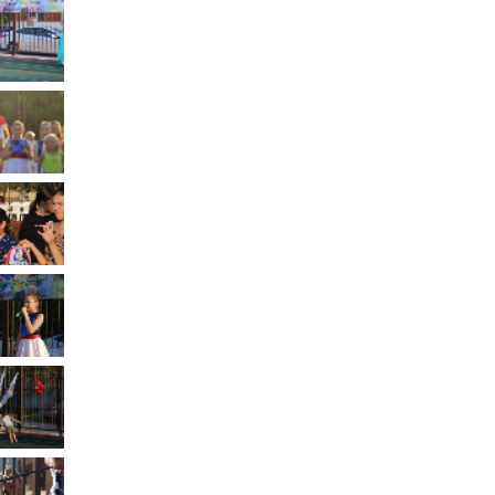
Муниципальное имущество
Муниципально-частное
партнёрство
Региональный государственный
контроль
Документы о выявлении
правообладателей ранее
учтенных объектов
недвижимости
КСП
Общая информация
Контрольно-ревизионная и
экспертно-аналитическая
деятельность
й
Противодействие коррупции