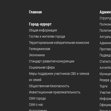
Главная
Админ
Структу
Город-курорт
Полномо
Общая информация
Политик
Гостям и жителям города
Актуал
Территориальная избирательная комиссия
Админи
Геленджикcкая
Против
Экономика
Подвед
Стандарт развития конкуренции
Статист
Социальная сфера
АнтиНА
Меры поддержки участников СВО и членов
Муници
их семей
Резерв 
Общественная безопасность
Торги
Инвестиционная привлекательность
Участие
СМИ города
Информ
СМИ о нас
Официал
Фотогалерея
Результ