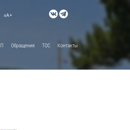
ДОКУМЕНТЫ
A+
А
×
Правовые акты и их экспертиза
Оценка регулирующего
воздействия
СП
Обращения
ТОС
Контакты
Экспертиза действующих
нормативных правовых актов
Оценка применения
обязательных требований
Муниципальный контроль
Формы обращений
Градостроительная деятельность
ик
Архивный отдел
Порядок обжалования
 об