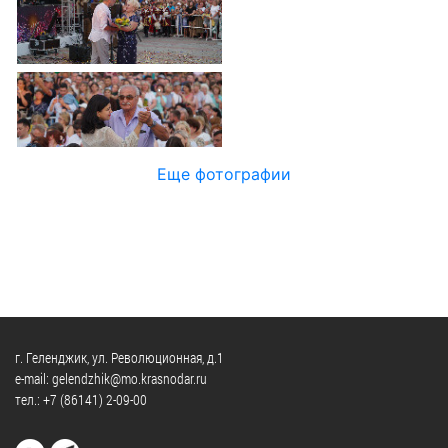
Официальные
и
Контрольно-
Видеогалерея
визиты
время
ревизионная
WEB-
и
приема
и
камеры
рабочие
экспертно-
Порядок
поездки
Карта
аналитическа
обжалования
деятельность
Результаты
Обзоры
проверок
Противодейс
РУКОВОДИТЕЛИ
Еще фотографии
обращений
коррупции
Профсоюзные
лиц
Глава
организации
Муниципальн
муниципального
Законодательная
служба
образования
карта
Информация
Список
Порядок
о
руководителей
оказания
закупках
бесплатной
товаров,
г. Геленджик, ул. Революционная, д.1
юридической
КОНТАКТЫ
работ,
e-mail: gelendzhik@mo.krasnodar.ru
помощи
тел.:
+7 (86141) 2-09-00
услуг