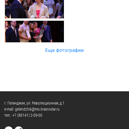
Официальные
и
Контрольно-
Видеогалерея
визиты
время
ревизионная
WEB-
и
приема
и
камеры
рабочие
экспертно-
Порядок
поездки
Карта
аналитическа
обжалования
деятельность
Результаты
Обзоры
проверок
Противодейс
РУКОВОДИТЕЛИ
Еще фотографии
обращений
коррупции
Профсоюзные
лиц
Глава
организации
Муниципальн
муниципального
Законодательная
служба
образования
карта
Информация
Список
Порядок
о
руководителей
оказания
закупках
бесплатной
товаров,
г. Геленджик, ул. Революционная, д.1
юридической
КОНТАКТЫ
работ,
e-mail: gelendzhik@mo.krasnodar.ru
помощи
тел.:
+7 (86141) 2-09-00
услуг