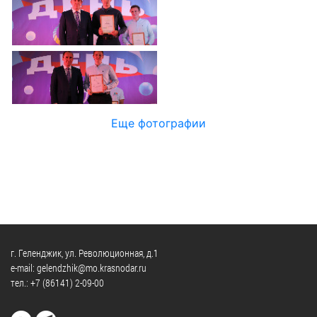
Официальные
и
Контрольно-
Видеогалерея
визиты
время
ревизионная
WEB-
и
приема
и
камеры
рабочие
экспертно-
Порядок
поездки
Карта
аналитическа
обжалования
деятельность
Результаты
Обзоры
проверок
Противодейс
РУКОВОДИТЕЛИ
Еще фотографии
обращений
коррупции
Профсоюзные
лиц
Глава
организации
Муниципальн
муниципального
Законодательная
служба
образования
карта
Информация
Список
Порядок
о
руководителей
оказания
закупках
бесплатной
товаров,
г. Геленджик, ул. Революционная, д.1
юридической
КОНТАКТЫ
работ,
e-mail: gelendzhik@mo.krasnodar.ru
помощи
тел.:
+7 (86141) 2-09-00
услуг