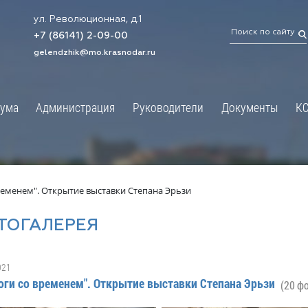
ул. Революционная, д.1
ТРАЦИЯ
ДУМА
+7 (86141) 2-09-00
 администрации
Новости
gelendzhik@mo.krasnodar.ru
Структура
я, задачи и функции
Депутат ЗСК
ума
Администрация
Руководители
Документы
К
обработки
Депутат ГД
ных данных
График приёмов граждан
я информация
депутатами
ативная реформа
Депутатское объединение
ременем". Открытие выставки Степана Эрьзи
йствие коррупции
Совет молодых депутатов
ТОГАЛЕРЕЯ
твенные организации
Законотворчество
еская информация
Постоянные комиссии и граф
021
О
заседаний
оги со временем". Открытие выставки Степана Эрьзи
(20 ф
ьная служба
Сведения о доходах, расходах,