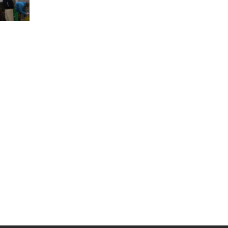
Муниципальная служба
Информация о закупках товаров,
работ, услуг
ТОС
Территориальное общественное
самоуправление
Итоги конкурсов
Территориальная организация
ТОС
Контакты ТОС