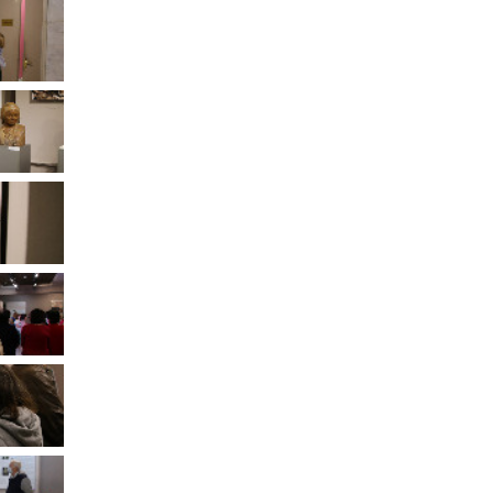
Муниципальное имущество
Муниципально-частное
партнёрство
Региональный государственный
контроль
Документы о выявлении
правообладателей ранее
учтенных объектов
недвижимости
КСП
Общая информация
Контрольно-ревизионная и
экспертно-аналитическая
деятельность
й
Противодействие коррупции