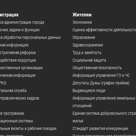
истрация
Жителям
ра администрации города
Экономика
чия, задачи и функции
Оценка эффективности деятельност
а обработки персональных данных
Образование
ьная информация
Здравоохранение
стративная реформа
Труд и занятость
одействие коррупции
Социальная защита
омственные организации
Общественная безопасность
ическая информация
Информация управления ГО и ЧС
РКО
Депутаты Думы (график приёма)
пальная служба
Выдающиеся люди
управленческих кадров
Информация управления земельных
отношений
 в программах
Единая система добровольного стр
ационные системы
жилья
ьные визиты и рабочие поездки
Стандарт развития конкуренции
аты проверок
Оценка регулирующего воздействия