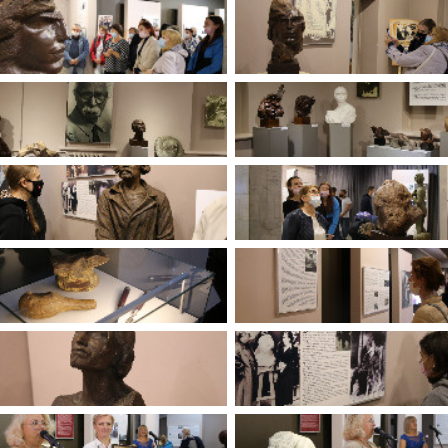
имуществе и обязательствах
авленческих кадров
имущественного характера
План работы и график сессий
о нестационарных
НТО), QR-коды
ОБРАЩЕНИЯ
нная поддержка
Написать обращение
 МСП
Просмотр своего обращения
программах
Установленные формы
 деятельность
обращений
ионные системы
Порядок и время приема
ые визиты и рабочие
Порядок обжалования
Обзоры обращений лиц
ы проверок
Законодательная карта
ые организации
Порядок оказания бесплатно
юридической помощи