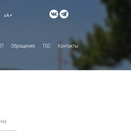
ДОКУМЕНТЫ
A+
А
×
Правовые акты и их экспертиза
Оценка регулирующего
воздействия
СП
Обращения
ТОС
Контакты
Экспертиза действующих
нормативных правовых актов
Оценка применения
обязательных требований
Муниципальный контроль
Формы обращений
Градостроительная деятельность
ик
Архивный отдел
ото)
Порядок обжалования
 об