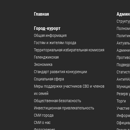
Главная
Админ
Структу
Город-курорт
Полномо
Общая информация
Политик
Гостям и жителям города
Актуал
Территориальная избирательная комиссия
Админи
Геленджикcкая
Против
Экономика
Подвед
Стандарт развития конкуренции
Статист
Социальная сфера
АнтиНА
Меры поддержки участников СВО и членов
Муници
их семей
Резерв 
Общественная безопасность
Торги
Инвестиционная привлекательность
Участие
СМИ города
Информ
СМИ о нас
Официал
Фотогалерея
Результ