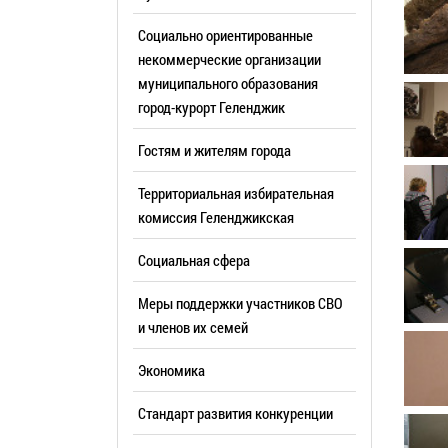
Резерв упр
Стандарт развития конкуренции
Социально ориентированные
Торги
Антимонопольный комплаенс
некоммерческие организации
муниципального образования
Сведения 
Общественная безопасность
город-курорт Геленджик
объектах (
Инициативное бюджетирование
Имуществе
Гостям и жителям города
Инвестиционная
субъектов
привлекательность
Территориальная избирательная
Участие в 
СМИ города
комиссия Геленджикcкая
Проектная
Фотогалерея
Социальная сфера
Информац
Видеогалерея
Официальн
Меры поддержки участников СВО
WEB-камеры
поездки
и членов их семей
Карта
Результат
Экономика
Профсоюзн
РУКОВОДИТЕЛИ
Стандарт развития конкуренции
Глава муниципального