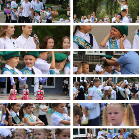
имуществе и обязательствах
авленческих кадров
имущественного характера
План работы и график сессий
о нестационарных
НТО), QR-коды
ОБРАЩЕНИЯ
нная поддержка
Написать обращение
 МСП
Просмотр своего обращения
программах
Установленные формы
 деятельность
обращений
ионные системы
Порядок и время приема
ые визиты и рабочие
Порядок обжалования
Обзоры обращений лиц
ы проверок
Законодательная карта
ые организации
Порядок оказания бесплатно
юридической помощи