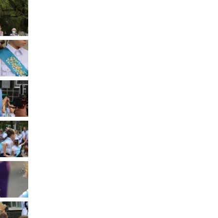
Муниципальное имущество
Муниципально-частное
партнёрство
Региональный государственный
контроль
Документы о выявлении
правообладателей ранее
учтенных объектов
недвижимости
КСП
Общая информация
Контрольно-ревизионная и
экспертно-аналитическая
деятельность
й
Противодействие коррупции