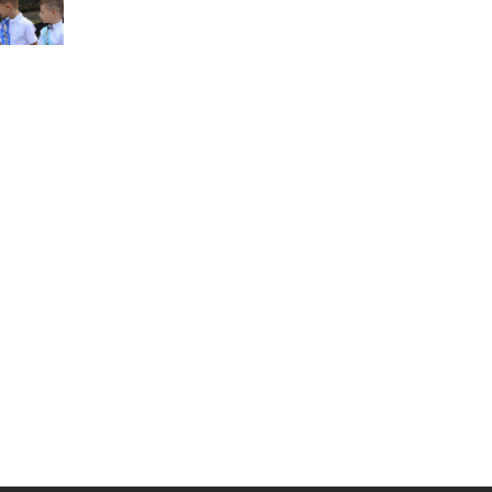
Муниципальная служба
Информация о закупках товаров,
работ, услуг
ТОС
Территориальное общественное
самоуправление
Итоги конкурсов
Территориальная организация
ТОС
Контакты ТОС