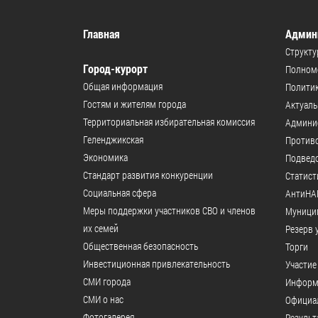
Главная
Админ
Структу
Город-курорт
Полномо
Общая информация
Политик
Гостям и жителям города
Актуал
Территориальная избирательная комиссия
Админи
Геленджикcкая
Против
Экономика
Подвед
Стандарт развития конкуренции
Статист
Социальная сфера
АнтиНА
Меры поддержки участников СВО и членов
Муници
их семей
Резерв 
Общественная безопасность
Торги
Инвестиционная привлекательность
Участие
СМИ города
Информ
СМИ о нас
Официал
Фотогалерея
Результ