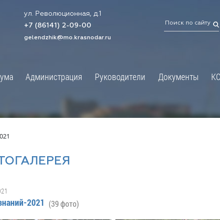
ул. Революционная, д.1
ТРАЦИЯ
ДУМА
+7 (86141) 2-09-00
 администрации
Новости
gelendzhik@mo.krasnodar.ru
Структура
я, задачи и функции
Депутат ЗСК
ума
Администрация
Руководители
Документы
К
обработки
Депутат ГД
ных данных
График приёмов граждан
я информация
депутатами
ативная реформа
Депутатское объединение
021
йствие коррупции
Совет молодых депутатов
ТОГАЛЕРЕЯ
твенные организации
Законотворчество
еская информация
Постоянные комиссии и граф
021
О
заседаний
знаний-2021
(39 фото)
ьная служба
Сведения о доходах, расходах,