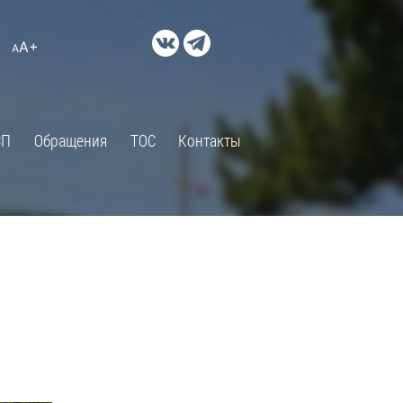
ДОКУМЕНТЫ
A+
А
×
Правовые акты и их экспертиза
Оценка регулирующего
воздействия
СП
Обращения
ТОС
Контакты
Экспертиза действующих
нормативных правовых актов
Оценка применения
обязательных требований
Муниципальный контроль
Формы обращений
Градостроительная деятельность
ик
Архивный отдел
Порядок обжалования
 об