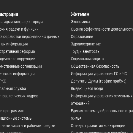
истрация
Жителям
ра администрации города
Экономика
чия, задачи и функции
Оценка эффективности деятельност
а обработки персональных данных
Образование
ьная информация
Здравоохранение
стративная реформа
Труд и занятость
одействие коррупции
Социальная защита
омственные организации
Общественная безопасность
ическая информация
Информация управления ГО и ЧС
РКО
Депутаты Думы (график приёма)
пальная служба
Выдающиеся люди
управленческих кадров
Информация управления земельных
отношений
 в программах
Единая система добровольного стр
ационные системы
жилья
ьные визиты и рабочие поездки
Стандарт развития конкуренции
аты проверок
Оценка регулирующего воздействия