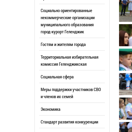
Резерв упр
Стандарт развития конкуренции
Социально ориентированные
Торги
Антимонопольный комплаенс
некоммерческие организации
муниципального образования
Сведения 
Общественная безопасность
город-курорт Геленджик
объектах (
Инициативное бюджетирование
Имуществе
Гостям и жителям города
Инвестиционная
субъектов
привлекательность
Территориальная избирательная
Участие в 
СМИ города
комиссия Геленджикcкая
Проектная
Фотогалерея
Социальная сфера
Информац
Видеогалерея
Официальн
Меры поддержки участников СВО
WEB-камеры
поездки
и членов их семей
Карта
Результат
Экономика
Профсоюзн
РУКОВОДИТЕЛИ
Стандарт развития конкуренции
Глава муниципального