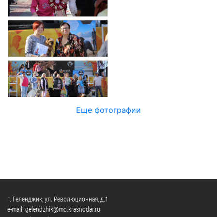
Официальные
и
Контрольно-
Видеогалерея
визиты
время
ревизионная
WEB-
и
приема
и
камеры
рабочие
экспертно-
Порядок
поездки
Карта
аналитическа
обжалования
деятельность
Результаты
Обзоры
проверок
Противодейс
РУКОВОДИТЕЛИ
обращений
коррупции
Профсоюзные
лиц
Глава
организации
Муниципальн
муниципального
Еще фотографии
Законодательная
служба
образования
карта
Информация
Список
Порядок
о
руководителей
оказания
закупках
бесплатной
товаров,
юридической
КОНТАКТЫ
работ,
помощи
услуг
г. Геленджик, ул. Революционная, д.1
e-mail: gelendzhik@mo.krasnodar.ru