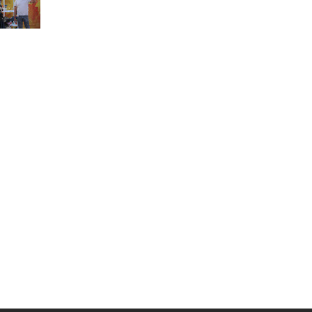
Муниципальная служба
Информация о закупках товаров,
работ, услуг
ТОС
Территориальное общественное
самоуправление
Итоги конкурсов
Территориальная организация
ТОС
Контакты ТОС