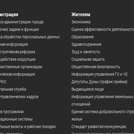
истрация
Жителям
ра администрации города
Экономика
чия, задачи и функции
Оценка эффективности деятельност
а обработки персональных данных
Образование
ьная информация
Здравоохранение
стративная реформа
Труд и занятость
одействие коррупции
Социальная защита
омственные организации
Общественная безопасность
ическая информация
Информация управления ГО и ЧС
РКО
Депутаты Думы (график приёма)
пальная служба
Выдающиеся люди
управленческих кадров
Информация управления земельных
отношений
 в программах
Единая система добровольного стр
ационные системы
жилья
ьные визиты и рабочие поездки
Стандарт развития конкуренции
аты проверок
Оценка регулирующего воздействия