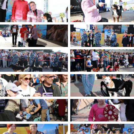
имуществе и обязательствах
авленческих кадров
имущественного характера
План работы и график сессий
о нестационарных
НТО), QR-коды
ОБРАЩЕНИЯ
нная поддержка
Написать обращение
 МСП
Просмотр своего обращения
программах
Установленные формы
 деятельность
обращений
ионные системы
Порядок и время приема
ые визиты и рабочие
Порядок обжалования
Обзоры обращений лиц
ы проверок
Законодательная карта
ые организации
Порядок оказания бесплатно
юридической помощи