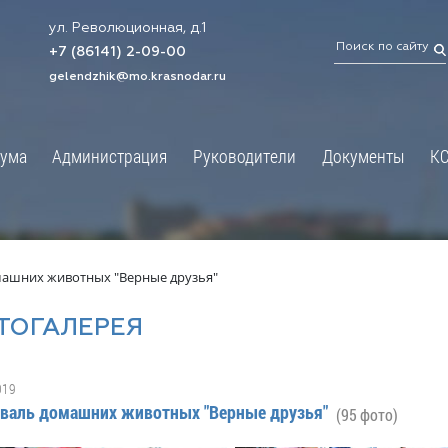
ул. Революционная, д.1
ТРАЦИЯ
ДУМА
+7 (86141) 2-09-00
 администрации
Новости
gelendzhik@mo.krasnodar.ru
Структура
я, задачи и функции
Депутат ЗСК
ума
Администрация
Руководители
Документы
К
обработки
Депутат ГД
ных данных
График приёмов граждан
я информация
депутатами
ативная реформа
Депутатское объединение
машних животных "Верные друзья"
йствие коррупции
Совет молодых депутатов
ТОГАЛЕРЕЯ
твенные организации
Законотворчество
еская информация
Постоянные комиссии и граф
019
О
заседаний
валь домашних животных "Верные друзья"
(95 фото)
ьная служба
Сведения о доходах, расходах,