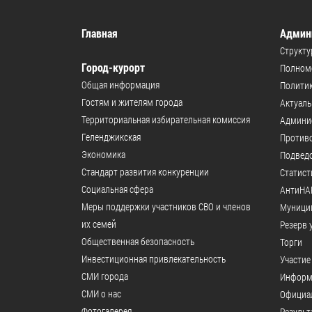
Главная
Админ
Структу
Город-курорт
Полномо
Общая информация
Политик
Гостям и жителям города
Актуал
Территориальная избирательная комиссия
Админи
Геленджикcкая
Против
Экономика
Подвед
Стандарт развития конкуренции
Статист
Социальная сфера
АнтиНА
Меры поддержки участников СВО и членов
Муници
их семей
Резерв 
Общественная безопасность
Торги
Инвестиционная привлекательность
Участие
СМИ города
Информ
СМИ о нас
Официал
Фотогалерея
Результ