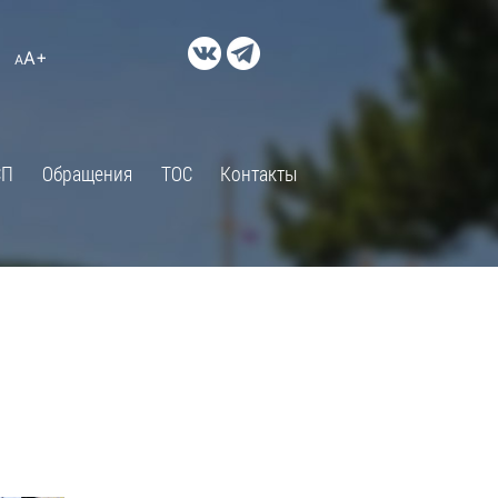
ДОКУМЕНТЫ
A+
А
×
Правовые акты и их экспертиза
Оценка регулирующего
воздействия
СП
Обращения
ТОС
Контакты
Экспертиза действующих
нормативных правовых актов
Оценка применения
обязательных требований
Муниципальный контроль
Формы обращений
Градостроительная деятельность
ик
Архивный отдел
Порядок обжалования
 об