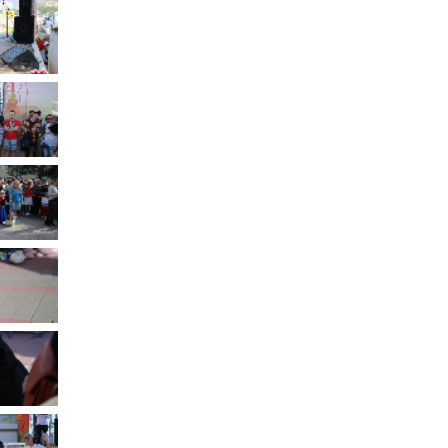
Муниципальное имущество
Муниципально-частное
партнёрство
Региональный государственный
контроль
Документы о выявлении
правообладателей ранее
учтенных объектов
недвижимости
КСП
Общая информация
Контрольно-ревизионная и
экспертно-аналитическая
деятельность
й
Противодействие коррупции