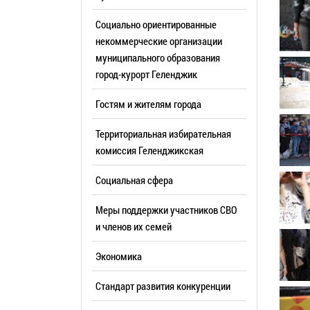
Резерв упр
Стандарт развития конкуренции
Социально ориентированные
Торги
Антимонопольный комплаенс
некоммерческие организации
муниципального образования
Сведения 
Общественная безопасность
город-курорт Геленджик
объектах (
Инициативное бюджетирование
Имуществе
Гостям и жителям города
Инвестиционная
субъектов
привлекательность
Территориальная избирательная
Участие в 
СМИ города
комиссия Геленджикcкая
Проектная
Фотогалерея
Социальная сфера
Информац
Видеогалерея
Официальн
Меры поддержки участников СВО
WEB-камеры
поездки
и членов их семей
Карта
Результат
Экономика
Профсоюзн
РУКОВОДИТЕЛИ
Стандарт развития конкуренции
Глава муниципального