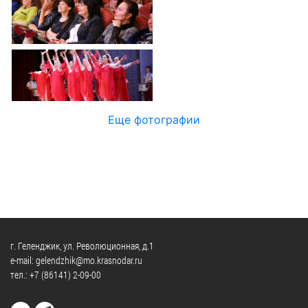
Официальные
и
Контрольно-
Видеогалерея
визиты
время
ревизионная
WEB-
и
приема
и
камеры
рабочие
экспертно-
Порядок
поездки
Карта
аналитическа
обжалования
деятельность
Результаты
Обзоры
проверок
Противодейс
РУКОВОДИТЕЛИ
Еще фотографии
обращений
коррупции
Профсоюзные
лиц
Глава
организации
Муниципальн
муниципального
Законодательная
служба
образования
карта
Информация
Список
Порядок
о
руководителей
оказания
закупках
бесплатной
товаров,
г. Геленджик, ул. Революционная, д.1
юридической
КОНТАКТЫ
работ,
e-mail: gelendzhik@mo.krasnodar.ru
помощи
тел.:
+7 (86141) 2-09-00
услуг