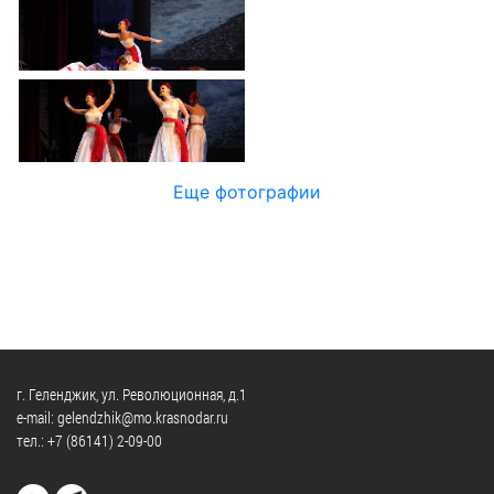
Официальные
и
Контрольно-
Видеогалерея
визиты
время
ревизионная
WEB-
и
приема
и
камеры
рабочие
экспертно-
Порядок
поездки
Карта
аналитическа
обжалования
деятельность
Результаты
Обзоры
проверок
Противодейс
РУКОВОДИТЕЛИ
Еще фотографии
обращений
коррупции
Профсоюзные
лиц
Глава
организации
Муниципальн
муниципального
Законодательная
служба
образования
карта
Информация
Список
Порядок
о
руководителей
оказания
закупках
бесплатной
товаров,
г. Геленджик, ул. Революционная, д.1
юридической
КОНТАКТЫ
работ,
e-mail: gelendzhik@mo.krasnodar.ru
помощи
тел.:
+7 (86141) 2-09-00
услуг