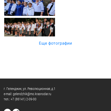
Официальные
и
Контрольно-
Видеогалерея
визиты
время
ревизионная
WEB-
и
приема
и
камеры
рабочие
экспертно-
Порядок
поездки
Карта
аналитическа
обжалования
деятельность
Результаты
Обзоры
проверок
Противодейс
РУКОВОДИТЕЛИ
Еще фотографии
обращений
коррупции
Профсоюзные
лиц
Глава
организации
Муниципальн
муниципального
Законодательная
служба
образования
карта
Информация
Список
Порядок
о
руководителей
оказания
закупках
бесплатной
товаров,
г. Геленджик, ул. Революционная, д.1
юридической
КОНТАКТЫ
работ,
e-mail: gelendzhik@mo.krasnodar.ru
помощи
тел.:
+7 (86141) 2-09-00
услуг