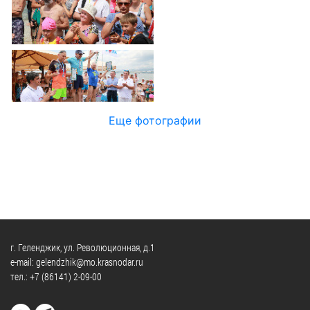
Официальные
и
Контрольно-
Видеогалерея
визиты
время
ревизионная
WEB-
и
приема
и
камеры
рабочие
экспертно-
Порядок
поездки
Карта
аналитическа
обжалования
деятельность
Результаты
Обзоры
проверок
Противодейс
РУКОВОДИТЕЛИ
Еще фотографии
обращений
коррупции
Профсоюзные
лиц
Глава
организации
Муниципальн
муниципального
Законодательная
служба
образования
карта
Информация
Список
Порядок
о
руководителей
оказания
закупках
бесплатной
товаров,
г. Геленджик, ул. Революционная, д.1
юридической
КОНТАКТЫ
работ,
e-mail: gelendzhik@mo.krasnodar.ru
помощи
тел.:
+7 (86141) 2-09-00
услуг