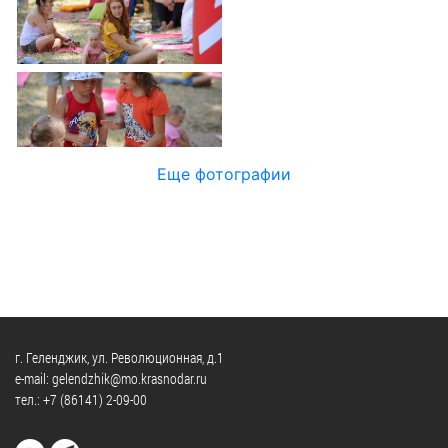
Официальные
и
Контрольно-
Видеогалерея
визиты
время
ревизионная
WEB-
и
приема
и
камеры
рабочие
экспертно-
Порядок
поездки
Карта
аналитическа
обжалования
деятельность
Результаты
Обзоры
проверок
Противодейс
РУКОВОДИТЕЛИ
Еще фотографии
обращений
коррупции
Профсоюзные
лиц
Глава
организации
Муниципальн
муниципального
Законодательная
служба
образования
карта
Информация
Список
Порядок
о
руководителей
оказания
закупках
бесплатной
товаров,
г. Геленджик, ул. Революционная, д.1
юридической
КОНТАКТЫ
работ,
e-mail: gelendzhik@mo.krasnodar.ru
помощи
тел.:
+7 (86141) 2-09-00
услуг