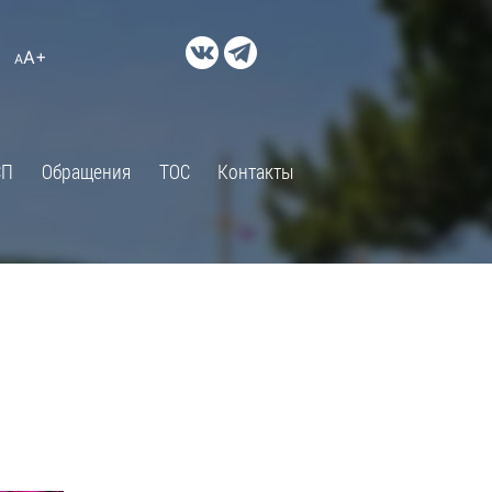
ДОКУМЕНТЫ
A+
А
×
Правовые акты и их экспертиза
Оценка регулирующего
воздействия
СП
Обращения
ТОС
Контакты
Экспертиза действующих
нормативных правовых актов
Оценка применения
обязательных требований
Муниципальный контроль
Формы обращений
Градостроительная деятельность
ик
Архивный отдел
Порядок обжалования
 об