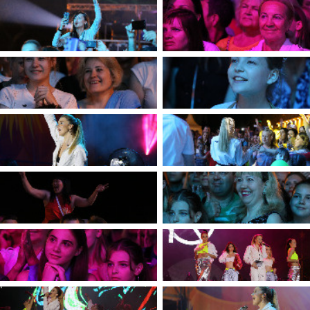
имуществе и обязательствах
авленческих кадров
имущественного характера
План работы и график сессий
о нестационарных
НТО), QR-коды
ОБРАЩЕНИЯ
нная поддержка
Написать обращение
 МСП
Просмотр своего обращения
программах
Установленные формы
 деятельность
обращений
ионные системы
Порядок и время приема
ые визиты и рабочие
Порядок обжалования
Обзоры обращений лиц
ы проверок
Законодательная карта
ые организации
Порядок оказания бесплатно
юридической помощи