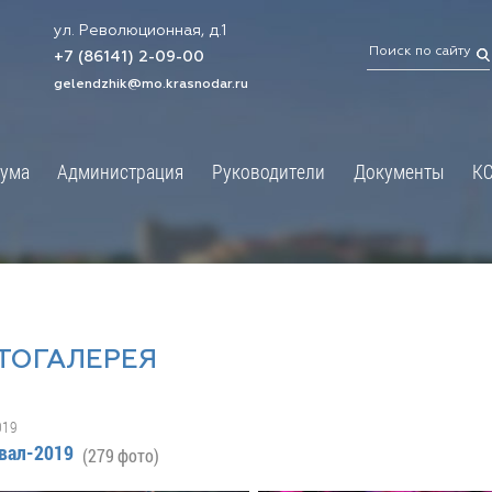
ул. Революционная, д.1
ТРАЦИЯ
ДУМА
+7 (86141) 2-09-00
 администрации
Новости
gelendzhik@mo.krasnodar.ru
Структура
я, задачи и функции
Депутат ЗСК
ума
Администрация
Руководители
Документы
К
обработки
Депутат ГД
ных данных
График приёмов граждан
я информация
депутатами
ативная реформа
Депутатское объединение
йствие коррупции
Совет молодых депутатов
ТОГАЛЕРЕЯ
твенные организации
Законотворчество
еская информация
Постоянные комиссии и граф
019
О
заседаний
вал-2019
(279 фото)
ьная служба
Сведения о доходах, расходах,