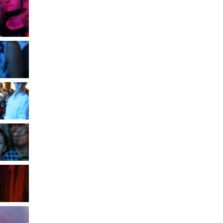
Муниципальное имущество
Муниципально-частное
партнёрство
Региональный государственный
контроль
Документы о выявлении
правообладателей ранее
учтенных объектов
недвижимости
КСП
Общая информация
Контрольно-ревизионная и
экспертно-аналитическая
деятельность
й
Противодействие коррупции