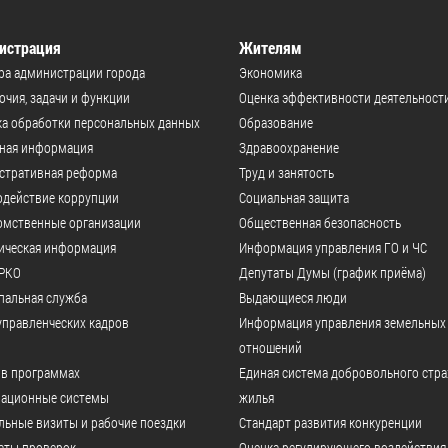
истрация
Жителям
ра администрации города
Экономика
чия, задачи и функции
Оценка эффективности деятельност
а обработки персональных данных
Образование
ьная информация
Здравоохранение
стративная реформа
Труд и занятость
одействие коррупции
Социальная защита
омственные организации
Общественная безопасность
ическая информация
Информация управления ГО и ЧС
РКО
Депутаты Думы (график приёма)
пальная служба
Выдающиеся люди
управленческих кадров
Информация управления земельных
отношений
 в программах
Единая система добровольного стр
ационные системы
жилья
ьные визиты и рабочие поездки
Стандарт развития конкуренции
аты проверок
Оценка регулирующего воздействия