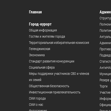
Главная
Админ
Структу
Город-курорт
Полномо
Общая информация
Политик
Гостям и жителям города
Актуал
Территориальная избирательная комиссия
Админи
Геленджикcкая
Против
Экономика
Подвед
Стандарт развития конкуренции
Статист
Социальная сфера
АнтиНА
Меры поддержки участников СВО и членов
Муници
их семей
Резерв 
Общественная безопасность
Торги
Инвестиционная привлекательность
Участие
СМИ города
Информ
СМИ о нас
Официал
Фотогалерея
Результ