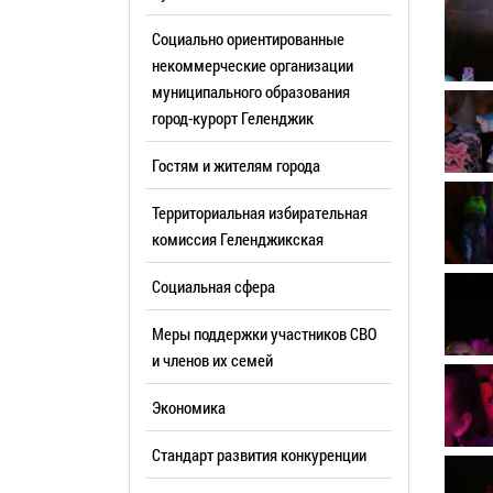
Резерв упр
Стандарт развития конкуренции
Социально ориентированные
Торги
Антимонопольный комплаенс
некоммерческие организации
муниципального образования
Сведения 
Общественная безопасность
город-курорт Геленджик
объектах (
Инициативное бюджетирование
Имуществе
Гостям и жителям города
Инвестиционная
субъектов
привлекательность
Территориальная избирательная
Участие в 
СМИ города
комиссия Геленджикcкая
Проектная
Фотогалерея
Социальная сфера
Информац
Видеогалерея
Официальн
Меры поддержки участников СВО
WEB-камеры
поездки
и членов их семей
Карта
Результат
Экономика
Профсоюзн
РУКОВОДИТЕЛИ
Стандарт развития конкуренции
Глава муниципального