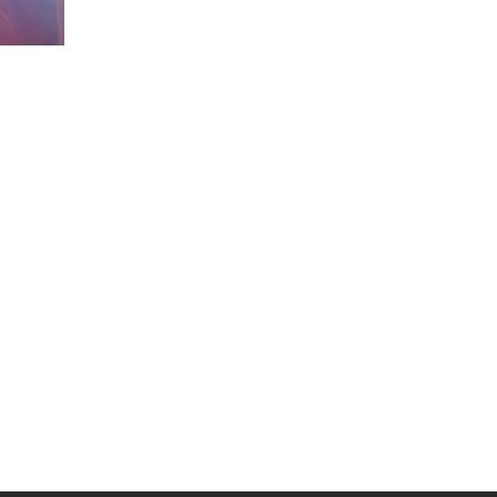
Муниципальная служба
Информация о закупках товаров,
работ, услуг
ТОС
Территориальное общественное
самоуправление
Итоги конкурсов
Территориальная организация
ТОС
Контакты ТОС