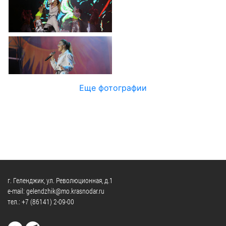
Официальные
и
Контрольно-
Видеогалерея
визиты
время
ревизионная
WEB-
и
приема
и
камеры
рабочие
экспертно-
Порядок
поездки
Карта
аналитическа
обжалования
деятельность
Результаты
Обзоры
проверок
Противодейс
РУКОВОДИТЕЛИ
Еще фотографии
обращений
коррупции
Профсоюзные
лиц
Глава
организации
Муниципальн
муниципального
Законодательная
служба
образования
карта
Информация
Список
Порядок
о
руководителей
оказания
закупках
бесплатной
товаров,
г. Геленджик, ул. Революционная, д.1
юридической
КОНТАКТЫ
работ,
e-mail: gelendzhik@mo.krasnodar.ru
помощи
тел.:
+7 (86141) 2-09-00
услуг