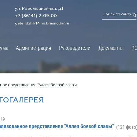
ул. Революционная, д.1
ТРАЦИЯ
ДУМА
+7 (86141) 2-09-00
 администрации
Новости
gelendzhik@mo.krasnodar.ru
Структура
я, задачи и функции
Депутат ЗСК
ума
Администрация
Руководители
Документы
К
обработки
Депутат ГД
ных данных
График приёмов граждан
я информация
депутатами
ативная реформа
Депутатское объединение
ное представление "Аллея боевой славы"
йствие коррупции
Совет молодых депутатов
ТОГАЛЕРЕЯ
твенные организации
Законотворчество
еская информация
Постоянные комиссии и граф
019
О
заседаний
ализованное представление "Аллея боевой славы"
(121 фото
ьная служба
Сведения о доходах, расходах,