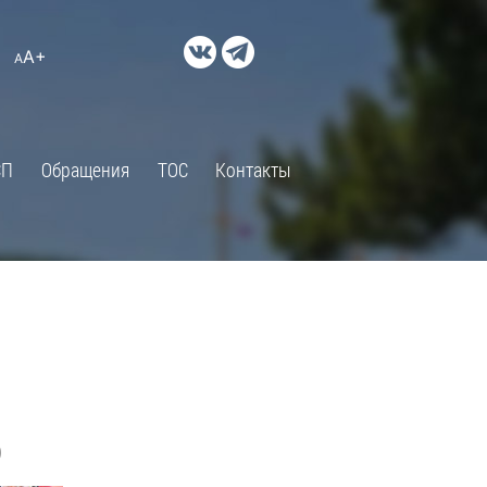
ДОКУМЕНТЫ
A+
А
×
Правовые акты и их экспертиза
Оценка регулирующего
воздействия
СП
Обращения
ТОС
Контакты
Экспертиза действующих
нормативных правовых актов
Оценка применения
обязательных требований
Муниципальный контроль
Формы обращений
Градостроительная деятельность
ик
Архивный отдел
)
Порядок обжалования
 об