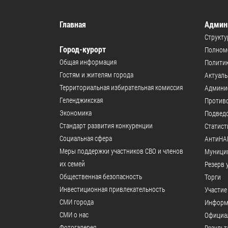
Главная
Админ
Структу
Город-курорт
Полномо
Общая информация
Политик
Гостям и жителям города
Актуал
Территориальная избирательная комиссия
Админи
Геленджикcкая
Против
Экономика
Подвед
Стандарт развития конкуренции
Статист
Социальная сфера
АнтиНА
Меры поддержки участников СВО и членов
Муници
их семей
Резерв 
Общественная безопасность
Торги
Инвестиционная привлекательность
Участие
СМИ города
Информ
СМИ о нас
Официал
Фотогалерея
Результ