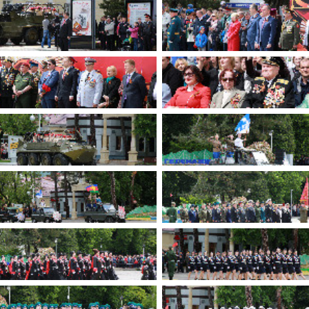
имуществе и обязательствах
авленческих кадров
имущественного характера
План работы и график сессий
о нестационарных
НТО), QR-коды
ОБРАЩЕНИЯ
нная поддержка
Написать обращение
 МСП
Просмотр своего обращения
программах
Установленные формы
 деятельность
обращений
ионные системы
Порядок и время приема
ые визиты и рабочие
Порядок обжалования
Обзоры обращений лиц
ы проверок
Законодательная карта
ые организации
Порядок оказания бесплатно
юридической помощи