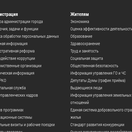
истрация
Жителям
ра администрации города
Экономика
чия, задачи и функции
Оценка эффективности деятельност
а обработки персональных данных
Образование
ьная информация
Здравоохранение
стративная реформа
Труд и занятость
одействие коррупции
Социальная защита
омственные организации
Общественная безопасность
ическая информация
Информация управления ГО и ЧС
РКО
Депутаты Думы (график приёма)
пальная служба
Выдающиеся люди
управленческих кадров
Информация управления земельных
отношений
 в программах
Единая система добровольного стр
ационные системы
жилья
ьные визиты и рабочие поездки
Стандарт развития конкуренции
аты проверок
Оценка регулирующего воздействия