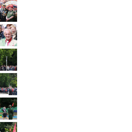
Муниципальное имущество
Муниципально-частное
партнёрство
Региональный государственный
контроль
Документы о выявлении
правообладателей ранее
учтенных объектов
недвижимости
КСП
Общая информация
Контрольно-ревизионная и
экспертно-аналитическая
деятельность
й
Противодействие коррупции