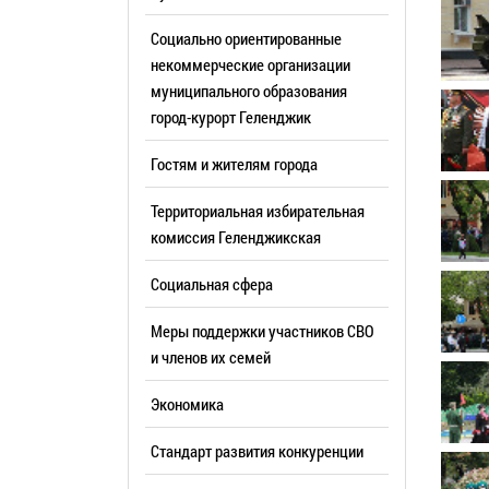
Резерв упр
Стандарт развития конкуренции
Социально ориентированные
Торги
Антимонопольный комплаенс
некоммерческие организации
муниципального образования
Сведения 
Общественная безопасность
город-курорт Геленджик
объектах (
Инициативное бюджетирование
Имуществе
Гостям и жителям города
Инвестиционная
субъектов
привлекательность
Территориальная избирательная
Участие в 
СМИ города
комиссия Геленджикcкая
Проектная
Фотогалерея
Социальная сфера
Информац
Видеогалерея
Официальн
Меры поддержки участников СВО
WEB-камеры
поездки
и членов их семей
Карта
Результат
Экономика
Профсоюзн
РУКОВОДИТЕЛИ
Стандарт развития конкуренции
Глава муниципального