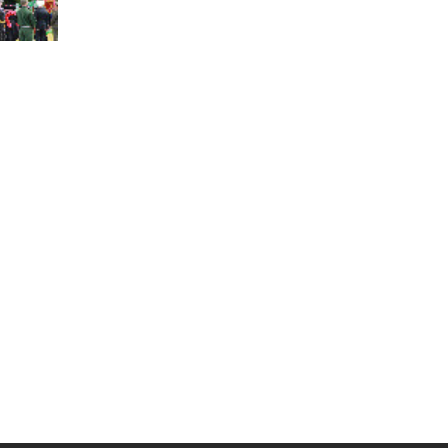
Муниципальная служба
Информация о закупках товаров,
работ, услуг
ТОС
Территориальное общественное
самоуправление
Итоги конкурсов
Территориальная организация
ТОС
Контакты ТОС