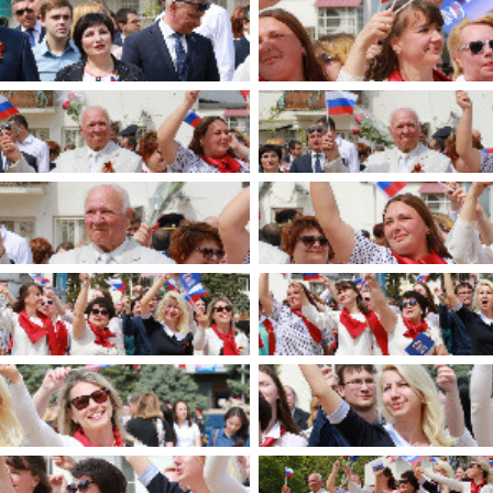
имуществе и обязательствах
авленческих кадров
имущественного характера
План работы и график сессий
о нестационарных
НТО), QR-коды
ОБРАЩЕНИЯ
нная поддержка
Написать обращение
 МСП
Просмотр своего обращения
программах
Установленные формы
 деятельность
обращений
ионные системы
Порядок и время приема
ые визиты и рабочие
Порядок обжалования
Обзоры обращений лиц
ы проверок
Законодательная карта
ые организации
Порядок оказания бесплатно
юридической помощи