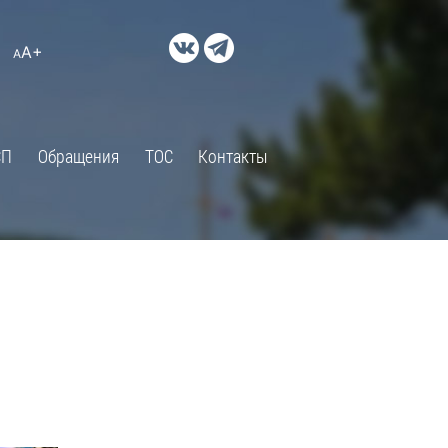
ДОКУМЕНТЫ
A+
А
×
Правовые акты и их экспертиза
Оценка регулирующего
воздействия
СП
Обращения
ТОС
Контакты
Экспертиза действующих
нормативных правовых актов
Оценка применения
обязательных требований
Муниципальный контроль
Формы обращений
Градостроительная деятельность
ик
Архивный отдел
Порядок обжалования
 об