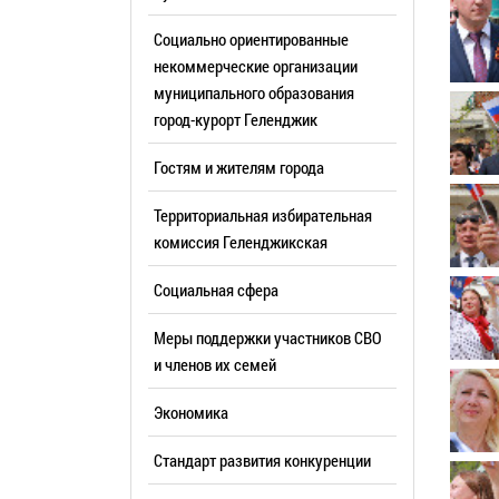
Резерв упр
Стандарт развития конкуренции
Социально ориентированные
Торги
Антимонопольный комплаенс
некоммерческие организации
муниципального образования
Сведения 
Общественная безопасность
город-курорт Геленджик
объектах (
Инициативное бюджетирование
Имуществе
Гостям и жителям города
Инвестиционная
субъектов
привлекательность
Территориальная избирательная
Участие в 
СМИ города
комиссия Геленджикcкая
Проектная
Фотогалерея
Социальная сфера
Информац
Видеогалерея
Официальн
Меры поддержки участников СВО
WEB-камеры
поездки
и членов их семей
Карта
Результат
Экономика
Профсоюзн
РУКОВОДИТЕЛИ
Стандарт развития конкуренции
Глава муниципального