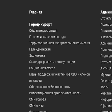
Главная
Админ
Структу
Город-курорт
Полномо
Общая информация
Политик
Гостям и жителям города
Актуал
Территориальная избирательная комиссия
Админи
Геленджикcкая
Против
Экономика
Подвед
Стандарт развития конкуренции
Статист
Социальная сфера
АнтиНА
Меры поддержки участников СВО и членов
Муници
их семей
Резерв 
Общественная безопасность
Торги
Инвестиционная привлекательность
Участие
СМИ города
Информ
СМИ о нас
Официал
Фотогалерея
Результ