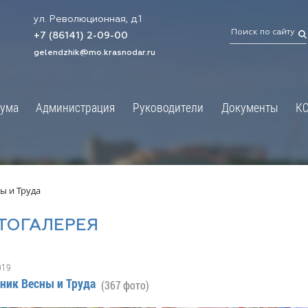
ул. Революционная, д.1
ТРАЦИЯ
ДУМА
+7 (86141) 2-09-00
 администрации
Новости
gelendzhik@mo.krasnodar.ru
Структура
я, задачи и функции
Депутат ЗСК
ума
Администрация
Руководители
Документы
К
обработки
Депутат ГД
ных данных
График приёмов граждан
я информация
депутатами
ативная реформа
Депутатское объединение
ы и Труда
йствие коррупции
Совет молодых депутатов
ТОГАЛЕРЕЯ
твенные организации
Законотворчество
еская информация
Постоянные комиссии и граф
019
О
заседаний
ник Весны и Труда
(367 фото)
ьная служба
Сведения о доходах, расходах,