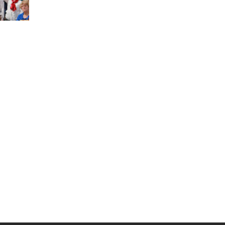
Муниципальная служба
Информация о закупках товаров,
работ, услуг
ТОС
Территориальное общественное
самоуправление
Итоги конкурсов
Территориальная организация
ТОС
Контакты ТОС