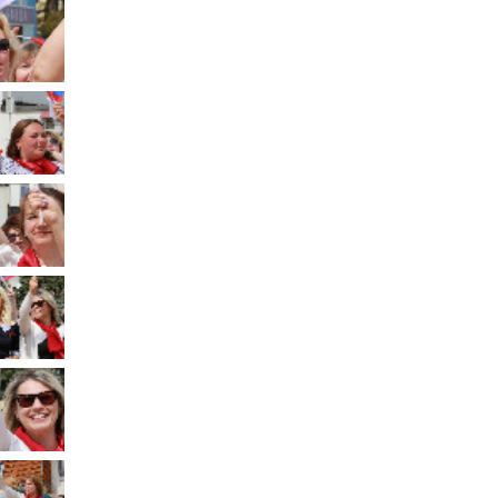
Муниципальное имущество
Муниципально-частное
партнёрство
Региональный государственный
контроль
Документы о выявлении
правообладателей ранее
учтенных объектов
недвижимости
КСП
Общая информация
Контрольно-ревизионная и
экспертно-аналитическая
деятельность
й
Противодействие коррупции