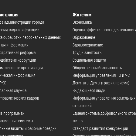
истрация
Жителям
ра администрации города
Экономика
чия, задачи и функции
Оценка эффективности деятельност
а обработки персональных данных
Образование
ьная информация
Здравоохранение
стративная реформа
Труд и занятость
одействие коррупции
Социальная защита
омственные организации
Общественная безопасность
ическая информация
Информация управления ГО и ЧС
РКО
Депутаты Думы (график приёма)
пальная служба
Выдающиеся люди
управленческих кадров
Информация управления земельных
отношений
 в программах
Единая система добровольного стр
ационные системы
жилья
ьные визиты и рабочие поездки
Стандарт развития конкуренции
аты проверок
Оценка регулирующего воздействия