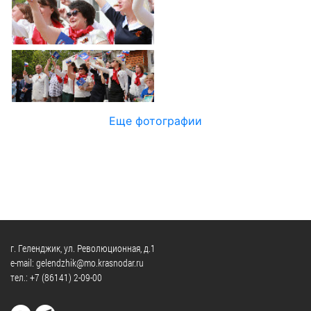
Официальные
и
Контрольно-
Видеогалерея
визиты
время
ревизионная
WEB-
и
приема
и
камеры
рабочие
экспертно-
Порядок
поездки
Карта
аналитическа
обжалования
деятельность
Результаты
Обзоры
проверок
Противодейс
РУКОВОДИТЕЛИ
Еще фотографии
обращений
коррупции
Профсоюзные
лиц
Глава
организации
Муниципальн
муниципального
Законодательная
служба
образования
карта
Информация
Список
Порядок
о
руководителей
оказания
закупках
бесплатной
товаров,
г. Геленджик, ул. Революционная, д.1
юридической
КОНТАКТЫ
работ,
e-mail: gelendzhik@mo.krasnodar.ru
помощи
тел.:
+7 (86141) 2-09-00
услуг