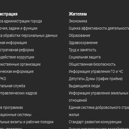
истрация
Жителям
ра администрации города
Экономика
чия, задачи и функции
Оценка эффективности деятельност
а обработки персональных данных
Образование
ьная информация
Здравоохранение
стративная реформа
Труд и занятость
одействие коррупции
Социальная защита
омственные организации
Общественная безопасность
ическая информация
Информация управления ГО и ЧС
РКО
Депутаты Думы (график приёма)
пальная служба
Выдающиеся люди
управленческих кадров
Информация управления земельных
отношений
 в программах
Единая система добровольного стр
ационные системы
жилья
ьные визиты и рабочие поездки
Стандарт развития конкуренции
аты проверок
Оценка регулирующего воздействия