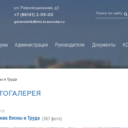
ул. Революционная, д.1
ТРАЦИЯ
ДУМА
+7 (86141) 2-09-00
 администрации
Новости
gelendzhik@mo.krasnodar.ru
Структура
я, задачи и функции
Депутат ЗСК
ума
Администрация
Руководители
Документы
К
обработки
Депутат ГД
ных данных
График приёмов граждан
я информация
депутатами
ативная реформа
Депутатское объединение
ы и Труда
йствие коррупции
Совет молодых депутатов
ТОГАЛЕРЕЯ
твенные организации
Законотворчество
еская информация
Постоянные комиссии и граф
019
О
заседаний
ник Весны и Труда
(367 фото)
ьная служба
Сведения о доходах, расходах,