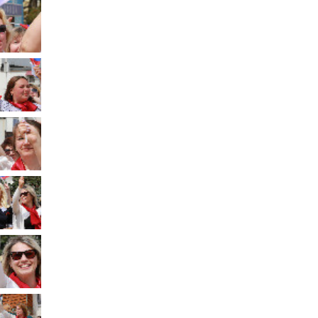
Муниципальное имущество
Муниципально-частное
партнёрство
Региональный государственный
контроль
Документы о выявлении
правообладателей ранее
учтенных объектов
недвижимости
КСП
Общая информация
Контрольно-ревизионная и
экспертно-аналитическая
деятельность
й
Противодействие коррупции