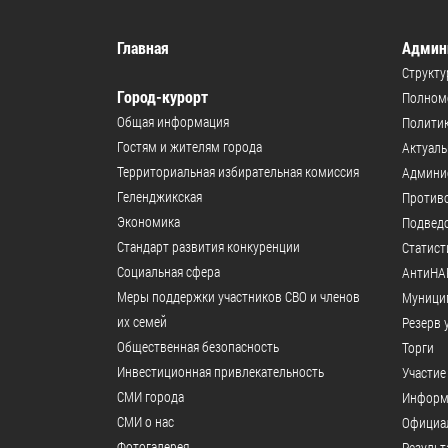
Главная
Админ
Структу
Город-курорт
Полномо
Общая информация
Политик
Гостям и жителям города
Актуал
Территориальная избирательная комиссия
Админи
Геленджикcкая
Против
Экономика
Подвед
Стандарт развития конкуренции
Статист
Социальная сфера
АнтиНА
Меры поддержки участников СВО и членов
Муници
их семей
Резерв 
Общественная безопасность
Торги
Инвестиционная привлекательность
Участие
СМИ города
Информ
СМИ о нас
Официал
Фотогалерея
Результ