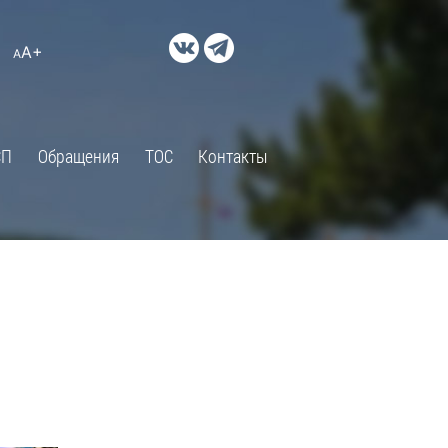
ДОКУМЕНТЫ
A+
А
×
Правовые акты и их экспертиза
Оценка регулирующего
воздействия
СП
Обращения
ТОС
Контакты
Экспертиза действующих
нормативных правовых актов
Оценка применения
обязательных требований
Муниципальный контроль
Формы обращений
Градостроительная деятельность
ик
Архивный отдел
Порядок обжалования
 об