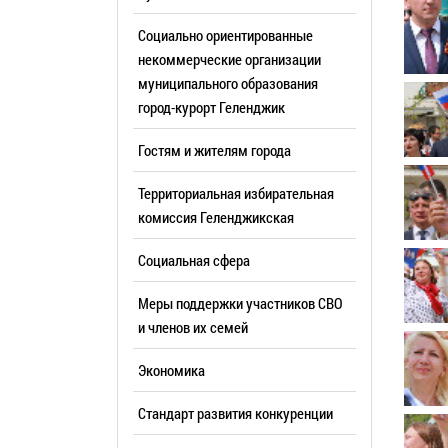
Резерв упр
Стандарт развития конкуренции
Социально ориентированные
Торги
Антимонопольный комплаенс
некоммерческие организации
муниципального образования
Сведения 
Общественная безопасность
город-курорт Геленджик
объектах (
Инициативное бюджетирование
Имуществе
Гостям и жителям города
Инвестиционная
субъектов
привлекательность
Территориальная избирательная
Участие в 
СМИ города
комиссия Геленджикcкая
Проектная
Фотогалерея
Социальная сфера
Информац
Видеогалерея
Официальн
Меры поддержки участников СВО
WEB-камеры
поездки
и членов их семей
Карта
Результат
Экономика
Профсоюзн
РУКОВОДИТЕЛИ
Стандарт развития конкуренции
Глава муниципального