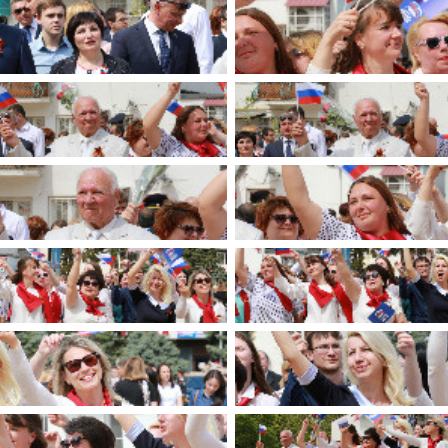
имуществе и обязательствах
авленческих кадров
имущественного характера
План работы и график сессий
о нестационарных
НТО), QR-коды
ОБРАЩЕНИЯ
нная поддержка
Написать обращение
 МСП
Просмотр своего обращения
программах
Установленные формы
 деятельность
обращений
ионные системы
Порядок и время приема
ые визиты и рабочие
Порядок обжалования
Обзоры обращений лиц
ы проверок
Законодательная карта
ые организации
Порядок оказания бесплатно
юридической помощи