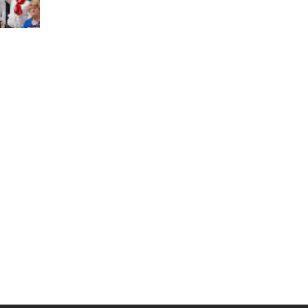
Муниципальная служба
Информация о закупках товаров,
работ, услуг
ТОС
Территориальное общественное
самоуправление
Итоги конкурсов
Территориальная организация
ТОС
Контакты ТОС