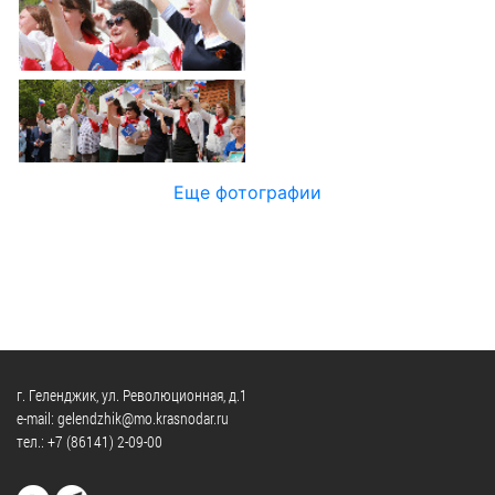
Официальные
и
Контрольно-
Видеогалерея
визиты
время
ревизионная
WEB-
и
приема
и
камеры
рабочие
экспертно-
Порядок
поездки
Карта
аналитическа
обжалования
деятельность
Результаты
Обзоры
проверок
Противодейс
РУКОВОДИТЕЛИ
Еще фотографии
обращений
коррупции
Профсоюзные
лиц
Глава
организации
Муниципальн
муниципального
Законодательная
служба
образования
карта
Информация
Список
Порядок
о
руководителей
оказания
закупках
бесплатной
товаров,
г. Геленджик, ул. Революционная, д.1
юридической
КОНТАКТЫ
работ,
e-mail: gelendzhik@mo.krasnodar.ru
помощи
тел.:
+7 (86141) 2-09-00
услуг