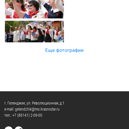
Официальные
и
Контрольно-
Видеогалерея
визиты
время
ревизионная
WEB-
и
приема
и
камеры
рабочие
экспертно-
Порядок
поездки
Карта
аналитическа
обжалования
деятельность
Результаты
Обзоры
проверок
Противодейс
РУКОВОДИТЕЛИ
Еще фотографии
обращений
коррупции
Профсоюзные
лиц
Глава
организации
Муниципальн
муниципального
Законодательная
служба
образования
карта
Информация
Список
Порядок
о
руководителей
оказания
закупках
бесплатной
товаров,
г. Геленджик, ул. Революционная, д.1
юридической
КОНТАКТЫ
работ,
e-mail: gelendzhik@mo.krasnodar.ru
помощи
тел.:
+7 (86141) 2-09-00
услуг