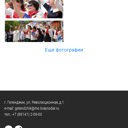
Официальные
и
Контрольно-
Видеогалерея
визиты
время
ревизионная
WEB-
и
приема
и
камеры
рабочие
экспертно-
Порядок
поездки
Карта
аналитическа
обжалования
деятельность
Результаты
Обзоры
проверок
Противодейс
РУКОВОДИТЕЛИ
Еще фотографии
обращений
коррупции
Профсоюзные
лиц
Глава
организации
Муниципальн
муниципального
Законодательная
служба
образования
карта
Информация
Список
Порядок
о
руководителей
оказания
закупках
бесплатной
товаров,
г. Геленджик, ул. Революционная, д.1
юридической
КОНТАКТЫ
работ,
e-mail: gelendzhik@mo.krasnodar.ru
помощи
тел.:
+7 (86141) 2-09-00
услуг