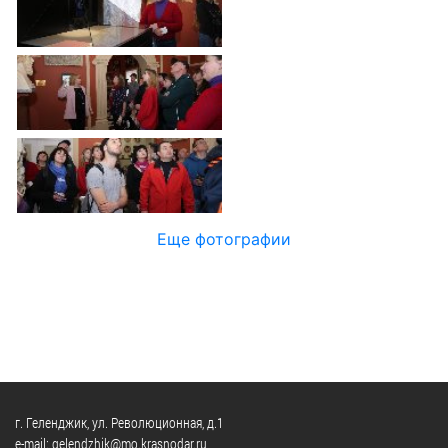
Официальные
и
Контрольно-
Видеогалерея
визиты
время
ревизионная
WEB-
и
приема
и
камеры
рабочие
экспертно-
Порядок
поездки
Карта
аналитическа
обжалования
деятельность
Результаты
Обзоры
проверок
Противодейс
РУКОВОДИТЕЛИ
обращений
коррупции
Профсоюзные
лиц
Глава
организации
Муниципальн
муниципального
Законодательная
Еще фотографии
служба
образования
карта
Информация
Список
Порядок
о
руководителей
оказания
закупках
бесплатной
товаров,
юридической
КОНТАКТЫ
работ,
помощи
услуг
г. Геленджик, ул. Революционная, д.1
e-mail: gelendzhik@mo.krasnodar.ru