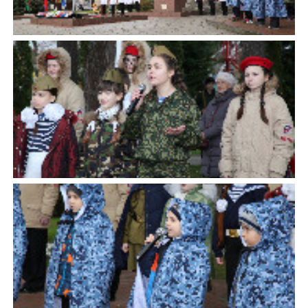
Официальные
и
Контрольно-
Видеогалерея
визиты
время
ревизионная
WEB-
и
приема
и
камеры
рабочие
экспертно-
Порядок
поездки
Карта
аналитическа
обжалования
деятельность
Результаты
Обзоры
проверок
Противодейс
РУКОВОДИТЕЛИ
обращений
коррупции
Профсоюзные
лиц
Глава
организации
Муниципальн
муниципального
Законодательная
служба
образования
карта
Информация
Список
Порядок
о
руководителей
оказания
закупках
бесплатной
товаров,
юридической
КОНТАКТЫ
работ,
помощи
услуг