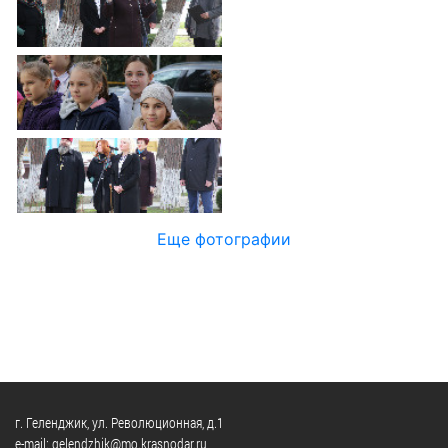
Официальные
и
Контрольно-
Видеогалерея
визиты
время
ревизионная
WEB-
и
приема
и
камеры
рабочие
экспертно-
Порядок
поездки
Карта
аналитическа
обжалования
деятельность
Результаты
Обзоры
проверок
Противодейс
РУКОВОДИТЕЛИ
обращений
коррупции
Профсоюзные
лиц
Глава
организации
Муниципальн
муниципального
Законодательная
Еще фотографии
служба
образования
карта
Информация
Список
Порядок
о
руководителей
оказания
закупках
бесплатной
товаров,
юридической
КОНТАКТЫ
работ,
помощи
услуг
г. Геленджик, ул. Революционная, д.1
e-mail: gelendzhik@mo.krasnodar.ru