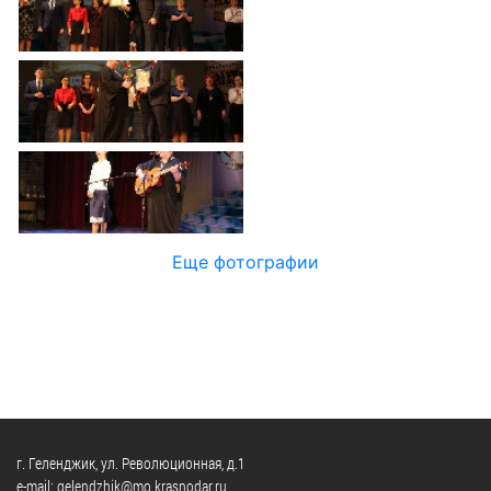
Официальные
и
Контрольно-
Видеогалерея
визиты
время
ревизионная
WEB-
и
приема
и
камеры
рабочие
экспертно-
Порядок
поездки
Карта
аналитическа
обжалования
деятельность
Результаты
Обзоры
проверок
Противодейс
РУКОВОДИТЕЛИ
обращений
коррупции
Профсоюзные
лиц
Глава
организации
Муниципальн
муниципального
Законодательная
Еще фотографии
служба
образования
карта
Информация
Список
Порядок
о
руководителей
оказания
закупках
бесплатной
товаров,
юридической
КОНТАКТЫ
работ,
помощи
услуг
г. Геленджик, ул. Революционная, д.1
e-mail: gelendzhik@mo.krasnodar.ru