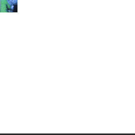
Муниципальная служба
Информация о закупках товаров,
работ, услуг
ТОС
Территориальное общественное
самоуправление
Итоги конкурсов
Территориальная организация
ТОС
Контакты ТОС