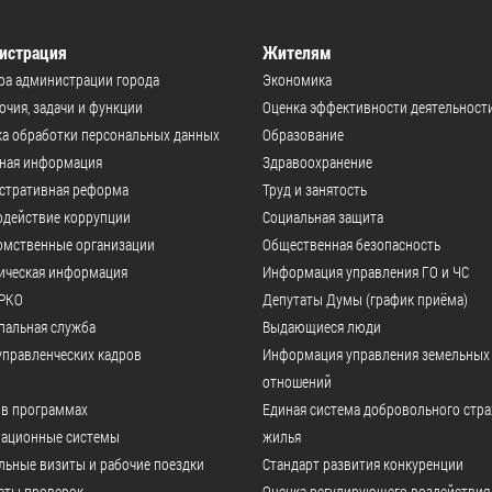
истрация
Жителям
ра администрации города
Экономика
чия, задачи и функции
Оценка эффективности деятельност
а обработки персональных данных
Образование
ьная информация
Здравоохранение
стративная реформа
Труд и занятость
одействие коррупции
Социальная защита
омственные организации
Общественная безопасность
ическая информация
Информация управления ГО и ЧС
РКО
Депутаты Думы (график приёма)
пальная служба
Выдающиеся люди
управленческих кадров
Информация управления земельных
отношений
 в программах
Единая система добровольного стр
ационные системы
жилья
ьные визиты и рабочие поездки
Стандарт развития конкуренции
аты проверок
Оценка регулирующего воздействия