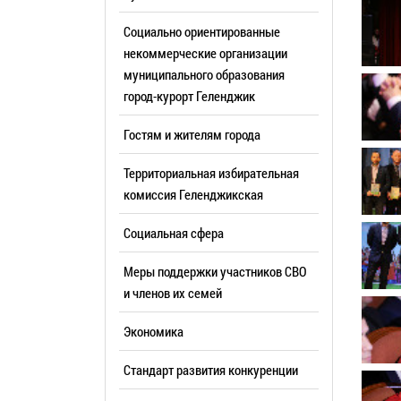
Резерв упр
Стандарт развития конкуренции
Социально ориентированные
Торги
Антимонопольный комплаенс
некоммерческие организации
муниципального образования
Сведения 
Общественная безопасность
город-курорт Геленджик
объектах (
Инициативное бюджетирование
Имуществе
Гостям и жителям города
Инвестиционная
субъектов
привлекательность
Территориальная избирательная
Участие в 
СМИ города
комиссия Геленджикcкая
Проектная
Фотогалерея
Социальная сфера
Информац
Видеогалерея
Официальн
Меры поддержки участников СВО
WEB-камеры
поездки
и членов их семей
Карта
Результат
Экономика
Профсоюзн
РУКОВОДИТЕЛИ
Стандарт развития конкуренции
Глава муниципального