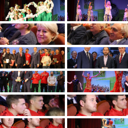
имуществе и обязательствах
авленческих кадров
имущественного характера
План работы и график сессий
о нестационарных
НТО), QR-коды
ОБРАЩЕНИЯ
нная поддержка
Написать обращение
 МСП
Просмотр своего обращения
программах
Установленные формы
 деятельность
обращений
ионные системы
Порядок и время приема
ые визиты и рабочие
Порядок обжалования
Обзоры обращений лиц
ы проверок
Законодательная карта
ые организации
Порядок оказания бесплатно
юридической помощи