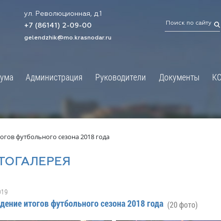
ул. Революционная, д.1
ТРАЦИЯ
ДУМА
+7 (86141) 2-09-00
 администрации
Новости
gelendzhik@mo.krasnodar.ru
Структура
я, задачи и функции
Депутат ЗСК
ума
Администрация
Руководители
Документы
К
обработки
Депутат ГД
ных данных
График приёмов граждан
я информация
депутатами
ативная реформа
Депутатское объединение
огов футбольного сезона 2018 года
йствие коррупции
Совет молодых депутатов
ТОГАЛЕРЕЯ
твенные организации
Законотворчество
еская информация
Постоянные комиссии и граф
019
О
заседаний
дение итогов футбольного сезона 2018 года
(20 фото)
ьная служба
Сведения о доходах, расходах,