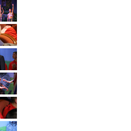
Муниципальное имущество
Муниципально-частное
партнёрство
Региональный государственный
контроль
Документы о выявлении
правообладателей ранее
учтенных объектов
недвижимости
КСП
Общая информация
Контрольно-ревизионная и
экспертно-аналитическая
деятельность
й
Противодействие коррупции