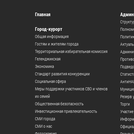
Главная
Админ
Структу
Город-курорт
Полномо
Общая информация
Политик
Гостям и жителям города
Актуал
Территориальная избирательная комиссия
Админи
Геленджикcкая
Против
Экономика
Подвед
Стандарт развития конкуренции
Статист
Социальная сфера
АнтиНА
Меры поддержки участников СВО и членов
Муници
их семей
Резерв 
Общественная безопасность
Торги
Инвестиционная привлекательность
Участие
СМИ города
Информ
СМИ о нас
Официал
Фотогалерея
Результ