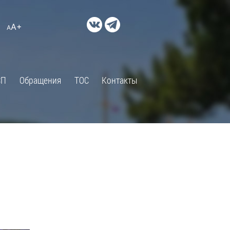
ДОКУМЕНТЫ
A+
А
×
Правовые акты и их экспертиза
Оценка регулирующего
воздействия
СП
Обращения
ТОС
Контакты
Экспертиза действующих
нормативных правовых актов
Оценка применения
обязательных требований
Муниципальный контроль
Формы обращений
Градостроительная деятельность
ик
Архивный отдел
Порядок обжалования
 об