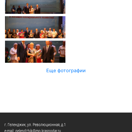
Официальные
и
Контрольно-
Видеогалерея
визиты
время
ревизионная
WEB-
и
приема
и
камеры
рабочие
экспертно-
Порядок
поездки
Карта
аналитическа
обжалования
деятельность
Результаты
Обзоры
проверок
Противодейс
РУКОВОДИТЕЛИ
обращений
коррупции
Профсоюзные
лиц
Глава
организации
Муниципальн
муниципального
Законодательная
Еще фотографии
служба
образования
карта
Информация
Список
Порядок
о
руководителей
оказания
закупках
бесплатной
товаров,
юридической
КОНТАКТЫ
работ,
помощи
услуг
г. Геленджик, ул. Революционная, д.1
e-mail: gelendzhik@mo.krasnodar.ru