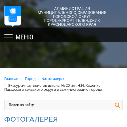
АДМИНИСТРАЦИЯ
ГОРОД-
АДМИНИСТРАЦИЯ
ДУМА
ДОКУМЕНТЫ
МУНИЦИПАЛЬНОГО ОБРАЗОВАНИЯ
ГОРОДСКОЙ ОКРУГ
×
КУРОРТ
ГОРОД-КУРОРТ ГЕЛЕНДЖИК
Структура
Новости
Правовые
КРАСНОДАРСКОГО КРАЯ
администрации
акты
Общая
Структура
МЕНЮ
города
и
информация
Депутат
их
Полномочия,
Кубань
ЗСК
экспертиза
задачи
юбилейная
Депутат
и
Оценка
Социально
ГД
функции
регулирующе
ориентированные
воздействия
График
Политика
некоммерческие
Главная
Город
Фотогалерея
приёмов
обработки
Экспертиза
организации
Экскурсия активистов школы № 20 им. Н.И. Ходенко
граждан
персональных
действующих
Пшадского сельского округа в администрацию города
муниципального
депутатами
данных
нормативных
образования
правовых
город-
Депутатское
Актуальная
актов
курорт
объединение
информация
Геленджик
Оценка
ФОТОГАЛЕРЕЯ
Совет
Административная
применения