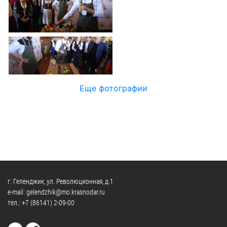
Официальные
и
Контрольно-
Видеогалерея
визиты
время
ревизионная
WEB-
и
приема
и
камеры
рабочие
экспертно-
Порядок
поездки
Карта
аналитическа
обжалования
деятельность
Результаты
Обзоры
проверок
Противодейс
РУКОВОДИТЕЛИ
Еще фотографии
обращений
коррупции
Профсоюзные
лиц
Глава
организации
Муниципальн
муниципального
Законодательная
служба
образования
карта
Информация
Список
Порядок
о
руководителей
оказания
закупках
бесплатной
товаров,
г. Геленджик, ул. Революционная, д.1
юридической
КОНТАКТЫ
работ,
e-mail: gelendzhik@mo.krasnodar.ru
помощи
тел.:
+7 (86141) 2-09-00
услуг