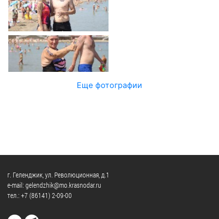
Официальные
и
Контрольно-
Видеогалерея
визиты
время
ревизионная
WEB-
и
приема
и
камеры
рабочие
экспертно-
Порядок
поездки
Карта
аналитическа
обжалования
деятельность
Результаты
Обзоры
проверок
Противодейс
РУКОВОДИТЕЛИ
Еще фотографии
обращений
коррупции
Профсоюзные
лиц
Глава
организации
Муниципальн
муниципального
Законодательная
служба
образования
карта
Информация
Список
Порядок
о
руководителей
оказания
закупках
бесплатной
товаров,
г. Геленджик, ул. Революционная, д.1
юридической
КОНТАКТЫ
работ,
e-mail: gelendzhik@mo.krasnodar.ru
помощи
тел.:
+7 (86141) 2-09-00
услуг