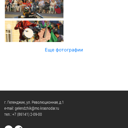
Официальные
и
Контрольно-
Видеогалерея
визиты
время
ревизионная
WEB-
и
приема
и
камеры
рабочие
экспертно-
Порядок
поездки
Карта
аналитическа
обжалования
деятельность
Результаты
Обзоры
проверок
Противодейс
РУКОВОДИТЕЛИ
Еще фотографии
обращений
коррупции
Профсоюзные
лиц
Глава
организации
Муниципальн
муниципального
Законодательная
служба
образования
карта
Информация
Список
Порядок
о
руководителей
оказания
закупках
бесплатной
товаров,
г. Геленджик, ул. Революционная, д.1
юридической
КОНТАКТЫ
работ,
e-mail: gelendzhik@mo.krasnodar.ru
помощи
тел.:
+7 (86141) 2-09-00
услуг