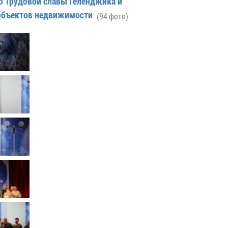
ю Трудовой славы Геленджика и
Муниципальное имущество
 объектов недвижимости
(94 фото)
Муниципально-частное
партнёрство
Региональный государственный
контроль
Документы о выявлении
правообладателей ранее
учтенных объектов
недвижимости
КСП
Общая информация
Контрольно-ревизионная и
экспертно-аналитическая
деятельность
й
Противодействие коррупции