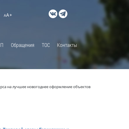
ДОКУМЕНТЫ
A+
А
×
Правовые акты и их экспертиза
Оценка регулирующего
воздействия
СП
Обращения
ТОС
Контакты
Экспертиза действующих
нормативных правовых актов
Оценка применения
обязательных требований
Муниципальный контроль
курса на лучшее новогоднее оформление объектов
Формы обращений
Градостроительная деятельность
ик
Архивный отдел
Порядок обжалования
 об