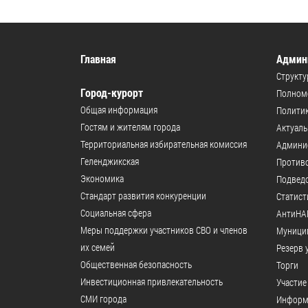
Главная
Админ
Структу
Город-курорт
Полномо
Общая информация
Политик
Гостям и жителям города
Актуал
Территориальная избирательная комиссия
Админи
Геленджикcкая
Против
Экономика
Подвед
Стандарт развития конкуренции
Статист
Социальная сфера
АнтиНА
Меры поддержки участников СВО и членов
Муници
их семей
Резерв 
Общественная безопасность
Торги
Инвестиционная привлекательность
Участие
СМИ города
Информ