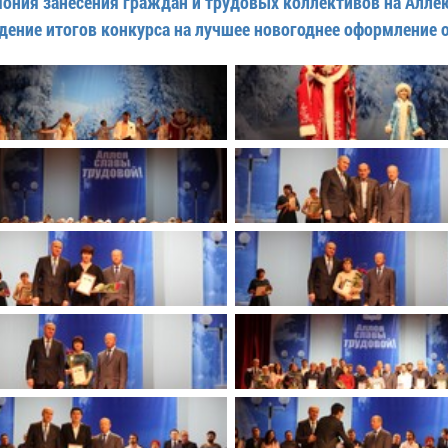
ония занесения граждан и трудовых коллективов на Алле
имуществе и обязательствах
авленческих кадров
дение итогов конкурса на лучшее новогоднее оформление
имущественного характера
План работы и график сессий
о нестационарных
НТО), QR-коды
ОБРАЩЕНИЯ
нная поддержка
Написать обращение
 МСП
Просмотр своего обращения
программах
Установленные формы
 деятельность
обращений
ионные системы
Порядок и время приема
ые визиты и рабочие
Порядок обжалования
Обзоры обращений лиц
ы проверок
Законодательная карта
ые организации
Порядок оказания бесплатно
юридической помощи