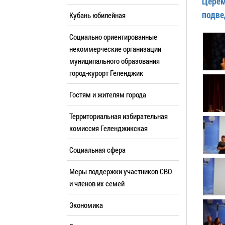
Церем
Резерв упр
Стандарт развития конкуренции
подве
Кубань юбилейная
Торги
Антимонопольный комплаенс
Социально ориентированные
Сведения 
Общественная безопасность
некоммерческие организации
объектах (
муниципального образования
Инициативное бюджетирование
Имуществе
город-курорт Геленджик
Инвестиционная
субъектов
привлекательность
Гостям и жителям города
Участие в 
СМИ города
Территориальная избирательная
Проектная
Фотогалерея
комиссия Геленджикcкая
Информац
Видеогалерея
Социальная сфера
Официальн
WEB-камеры
поездки
Меры поддержки участников СВО
Карта
Результат
и членов их семей
Профсоюзн
Экономика
РУКОВОДИТЕЛИ
Глава муниципального