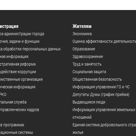
истрация
Жителям
ра администрации города
Экономика
чия, задачи и функции
Оценка эффективности деятельност
а обработки персональных данных
Образование
ьная информация
Здравоохранение
стративная реформа
Труд и занятость
одействие коррупции
Социальная защита
омственные организации
Общественная безопасность
ическая информация
Информация управления ГО и ЧС
РКО
Депутаты Думы (график приёма)
пальная служба
Выдающиеся люди
управленческих кадров
Информация управления земельных
отношений
 в программах
Единая система добровольного стр
ационные системы
жилья