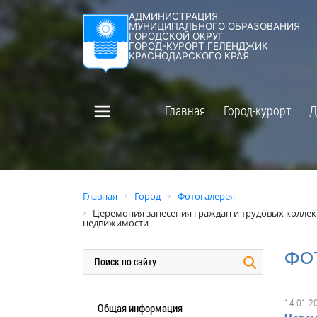
АДМИНИСТРАЦИЯ
МУНИЦИПАЛЬНОГО ОБРАЗОВАНИЯ
ГОРОД-КУРОРТ
АДМИНИС
ГОРОДСКОЙ ОКРУГ
ГОРОД-КУРОРТ ГЕЛЕНДЖИК
Общая информация
Структура
КРАСНОДАРСКОГО КРАЯ
города
Кубань юбилейная
Полномочи
Социально ориентированные
Главная
Город-курорт
Д
некоммерческие организации
Политика 
муниципального образования
персональ
город-курорт Геленджик
Актуальна
Гостям и жителям города
Администр
Главная
Город
Фотогалерея
Территориальная избирательная
Противоде
Церемония занесения граждан и трудовых коллек
комиссия Геленджикcкая
недвижимости
Подведомс
Социальная сфера
Статистич
ФО
Меры поддержки участников СВО
АнтиНАРК
и членов их семей
14.01.2
Муниципал
Экономика
Общая информация