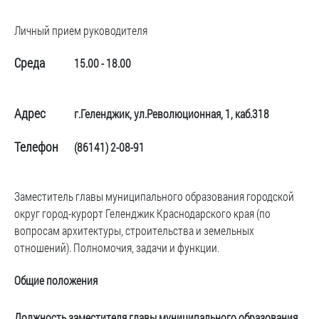
частное
нестационарных
Экономика
План
партнёрство
Личный прием руководителя
объектах
работы
Стандарт
Региональны
(НТО),
и
развития
государствен
Среда
15.00 - 18.00
QR-
график
конкуренции
контроль
коды
сессий
Антимонопольный
Документы
Имущественная
Адрес
г.Геленджик, ул.Революционная, 1, каб.318
комплаенс
о
поддержка
ОБРАЩЕНИЯ
выявлении
Общественная
субъектов
Телефон
(86141) 2-08-91
правообладат
Написать
безопасность
МСП
ранее
обращение
Инициативное
Участие
учтенных
Просмотр
Заместитель главы муниципального образования городской
бюджетирование
в
объектов
своего
округ город-курорт Геленджик Краснодарского края (по
программах
недвижимост
Инвестиционная
обращения
вопросам архитектуры, строительства и земельных
привлекательность
Проектная
отношений). Полномочия, задачи и функции.
Установленные
деятельность
КСП
СМИ
формы
Общие положения
города
Информационные
обращений
Общая
системы
информация
Фотогалерея
Порядок
Должность заместителя главы муниципального образования