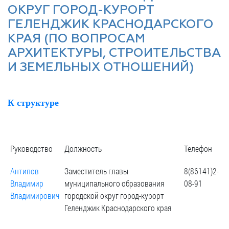
Гостям
молодых
реформа
обязательных
ОКРУГ ГОРОД-КУРОРТ
и
депутатов
Противодействие
требований
ГЕЛЕНДЖИК КРАСНОДАРСКОГО
жителям
Законотворчество
коррупции
города
КРАЯ (ПО ВОПРОСАМ
Муниципальн
Постоянные
Подведомственные
контроль
АРХИТЕКТУРЫ, СТРОИТЕЛЬСТВА
Территориальная
комиссии
организации
избирательная
И ЗЕМЕЛЬНЫХ ОТНОШЕНИЙ)
Формы
и
комиссия
Статистическая
обращений
график
Геленджикcкая
информация
заседаний
Градостроите
К структуре
Социальная
АнтиНАРКО
деятельность
Сведения
сфера
Муниципальная
о
Архивный
Меры
служба
доходах,
отдел
Руководство
Должность
Телефон
поддержки
расходах,
Резерв
Порядок
участников
об
управленческих
обжалования
Антипов
Заместитель главы
8(86141)2-
СВО
имуществе
кадров
Владимир
муниципального образования
08-91
и
и
Муниципальн
Владимирович
городской округ город-курорт
Торги
членов
обязательствах
имущество
Геленджик Краснодарского края
их
имущественного
Сведения
Муниципальн
семей
характера
о