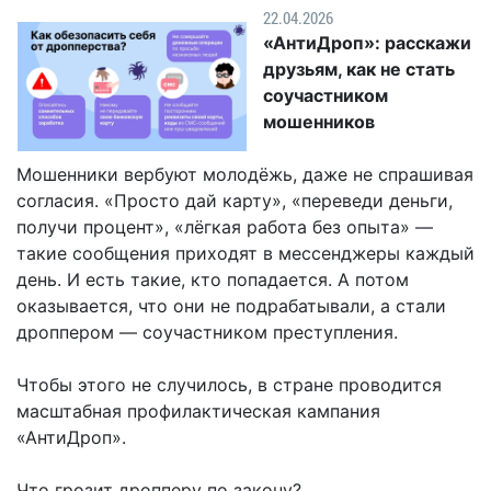
Гостям
молодых
реформа
22.04.2026
обязательных
и
депутатов
Противодействие
«АнтиДроп»: расскажи
требований
жителям
Законотворчество
коррупции
друзьям, как не стать
города
Муниципальн
соучастником
Постоянные
Подведомственные
контроль
Территориальная
мошенников
комиссии
организации
избирательная
Формы
и
комиссия
Статистическая
обращений
Мошенники вербуют молодёжь, даже не спрашивая
график
Геленджикcкая
информация
согласия. «Просто дай карту», «переведи деньги,
заседаний
Градостроите
получи процент», «лёгкая работа без опыта» —
Социальная
АнтиНАРКО
деятельность
Сведения
такие сообщения приходят в мессенджеры каждый
сфера
Муниципальная
о
Архивный
день. И есть такие, кто попадается. А потом
Меры
служба
доходах,
отдел
оказывается, что они не подрабатывали, а стали
поддержки
расходах,
дроппером — соучастником преступления.
Резерв
Порядок
участников
об
управленческих
обжалования
СВО
имуществе
Чтобы этого не случилось, в стране проводится
кадров
и
и
Муниципальн
масштабная профилактическая кампания
Торги
членов
обязательствах
имущество
«АнтиДроп».
их
имущественного
Сведения
Муниципальн
семей
характера
о
Что грозит дропперу по закону?