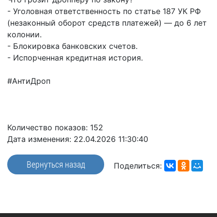
частное
нестационарных
- Уголовная ответственность по статье 187 УК РФ
Экономика
План
партнёрство
объектах
(незаконный оборот средств платежей) — до 6 лет
работы
Стандарт
Региональны
(НТО),
колонии.
и
развития
государствен
QR-
- Блокировка банковских счетов.
график
конкуренции
контроль
коды
- Испорченная кредитная история.
сессий
Антимонопольный
Документы
Имущественная
комплаенс
о
#АнтиДроп
поддержка
ОБРАЩЕНИЯ
выявлении
Общественная
субъектов
правообладат
Написать
безопасность
МСП
ранее
обращение
Инициативное
Участие
учтенных
Количество показов: 152
Просмотр
бюджетирование
в
объектов
Дата изменения: 22.04.2026 11:30:40
своего
программах
недвижимост
Инвестиционная
обращения
Вернуться назад
привлекательность
Проектная
Поделиться:
Установленные
деятельность
КСП
СМИ
формы
города
Информационные
обращений
Общая
системы
информация
Фотогалерея
Порядок