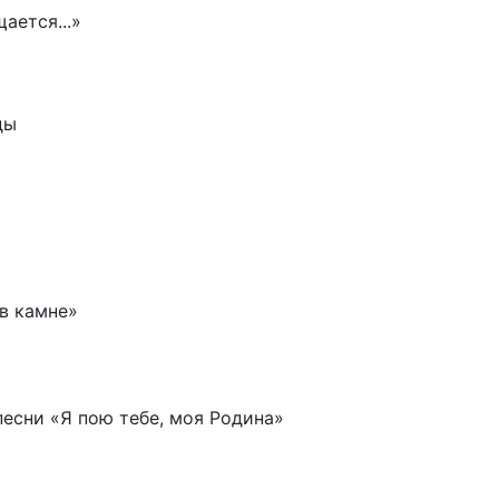
ается...»
ды
 в камне»
есни «Я пою тебе, моя Родина»