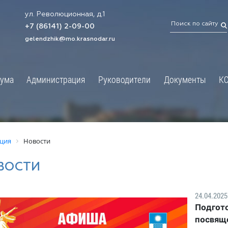
ул. Революционная, д.1
ТРАЦИЯ
ДУМА
+7 (86141) 2-09-00
 администрации
Новости
gelendzhik@mo.krasnodar.ru
Структура
я, задачи и функции
Депутат ЗСК
ума
Администрация
Руководители
Документы
К
обработки
Депутат ГД
ных данных
График приёмов граждан
я информация
депутатами
ативная реформа
Депутатское объединение
ция
Новости
йствие коррупции
Совет молодых депутатов
ВОСТИ
твенные организации
Законотворчество
еская информация
Постоянные комиссии и граф
24.04.2025
О
заседаний
Подгото
ьная служба
Сведения о доходах, расходах,
посвящ