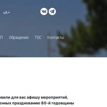
ДОКУМЕНТЫ
A+
А
×
Правовые акты и их экспертиза
Оценка регулирующего
воздействия
СП
Обращения
ТОС
Контакты
Экспертиза действующих
нормативных правовых актов
Оценка применения
обязательных требований
Муниципальный контроль
Формы обращений
Градостроительная деятельность
ик
Архивный отдел
вили для вас афишу мероприятий,
Порядок обжалования
 об
енных празднованию 80-й годовщины