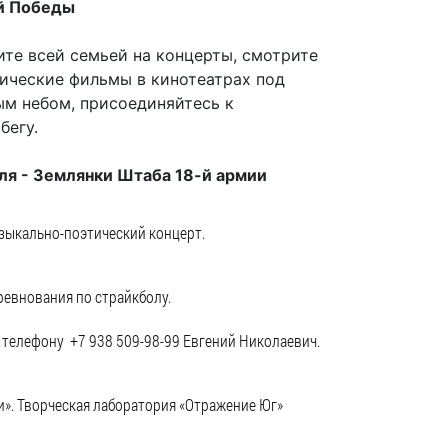
Муниципальное имущество
й Победы
Муниципально-частное
те всей семьей на концерты, смотрите
партнёрство
ические фильмы в кинотеатрах под
Региональный государственный
м небом, присоединяйтесь к
контроль
бегу.
Документы о выявлении
ля - Землянки Штаба 18-й армии
правообладателей ранее
учтенных объектов
недвижимости
узыкально-поэтический концерт.
КСП
оревнования по страйкболу.
Общая информация
 телефону +7 938 509-98-99 Евгений Николаевич.
Контрольно-ревизионная и
экспертно-аналитическая
деятельность
и». Творческая лаборатория «Отражение Юг»
й
Противодействие коррупции