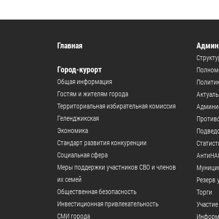
Главная
Админ
Структу
Город-курорт
Полномо
Общая информация
Политик
Гостям и жителям города
Актуал
Территориальная избирательная комиссия
Админи
Геленджикcкая
Против
Экономика
Подвед
Стандарт развития конкуренции
Статист
Социальная сфера
АнтиНА
Меры поддержки участников СВО и членов
Муници
их семей
Резерв 
Общественная безопасность
Торги
Инвестиционная привлекательность
Участие
СМИ города
Информ