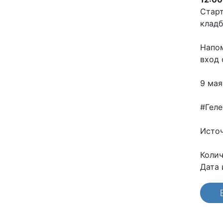
Старт
кладб
Напом
вход
9 мая
#Гел
Исто
Колич
Дата 