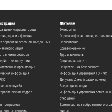
истрация
Жителям
ра администрации города
Экономика
чия, задачи и функции
Оценка эффективности деятельност
а обработки персональных данных
Образование
ьная информация
Здравоохранение
стративная реформа
Труд и занятость
одействие коррупции
Социальная защита
омственные организации
Общественная безопасность
ическая информация
Информация управления ГО и ЧС
РКО
Депутаты Думы (график приёма)
пальная служба
Выдающиеся люди
управленческих кадров
Информация управления земельных
отношений
 в программах
Единая система добровольного стр
ационные системы
жилья