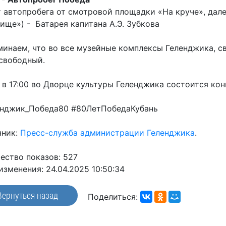
 автопробега от смотровой площадки «На круче», дале
ище») - Батарея капитана А.Э. Зубкова
инаем, что во все музейные комплексы Геленджика, св
 свободный.
 в 17:00 во Дворце культуры Геленджика состоится ко
енджик_Победа80 #80ЛетПобедаКубань
чник:
Пресс-служба администрации Геленджика
.
ество показов: 527
изменения: 24.04.2025 10:50:34
Вернуться назад
Поделиться: