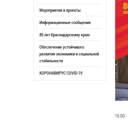
Резерв упр
Стандарт развития конкуренции
Мероприятия и проекты
Торги
Антимонопольный комплаенс
Информационные сообщения
Сведения 
Общественная безопасность
объектах (
85 лет Краснодарскому краю
Инициативное бюджетирование
Имуществе
Инвестиционная
Обеспечение устойчивого
субъектов
привлекательность
развития экономики и социальной
Участие в 
стабильности
СМИ города
Проектная
Фотогалерея
КОРОНАВИРУС COVID-19
Информац
Видеогалерея
Официальн
WEB-камеры
поездки
Карта
Результат
Профсоюзн
16:00 
РУКОВОДИТЕЛИ
Глава муниципального