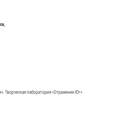
Муниципальная служба
Информация о закупках товаров,
работ, услуг
ка,
ТОС
Территориальное общественное
самоуправление
Итоги конкурсов
Территориальная организация
ТОС
и». Творческая лаборатория «Отражение Юг»
Контакты ТОС