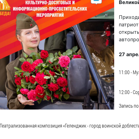
имуществе и обязательствах
Велико
авленческих кадров
имущественного характера
Приходи
План работы и график сессий
патриот
о нестационарных
открыты
НТО), QR-коды
ОБРАЩЕНИЯ
автопро
нная поддержка
Написать обращение
 МСП
27 апре
Просмотр своего обращения
программах
Установленные формы
11:00 - М
 деятельность
обращений
ионные системы
Порядок и время приема
12:00 - С
ые визиты и рабочие
Порядок обжалования
Запись по
Обзоры обращений лиц
ы проверок
Законодательная карта
ые организации
- Театрализованная композиция «Геленджик - город воинской доблест
Порядок оказания бесплатно
юридической помощи