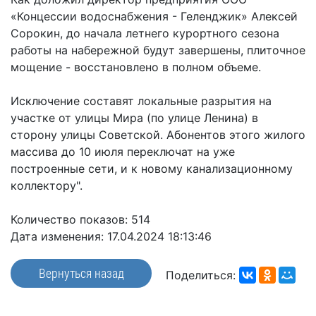
частное
нестационарных
«Концессии водоснабжения - Геленджик» Алексей
Экономика
План
партнёрство
объектах
Сорокин, до начала летнего курортного сезона
работы
Стандарт
Региональны
(НТО),
работы на набережной будут завершены, плиточное
и
развития
государствен
QR-
мощение - восстановлено в полном объеме.
график
конкуренции
контроль
коды
сессий
Антимонопольный
Документы
Исключение составят локальные разрытия на
Имущественная
комплаенс
о
участке от улицы Мира (по улице Ленина) в
поддержка
ОБРАЩЕНИЯ
выявлении
сторону улицы Советской. Абонентов этого жилого
Общественная
субъектов
правообладат
Написать
массива до 10 июля переключат на уже
безопасность
МСП
ранее
обращение
построенные сети, и к новому канализационному
Инициативное
Участие
учтенных
коллектору".
Просмотр
бюджетирование
в
объектов
своего
программах
недвижимост
Количество показов: 514
Инвестиционная
обращения
Дата изменения: 17.04.2024 18:13:46
привлекательность
Проектная
Установленные
деятельность
КСП
СМИ
формы
Вернуться назад
Поделиться:
города
Информационные
обращений
Общая
системы
информация
Фотогалерея
Порядок