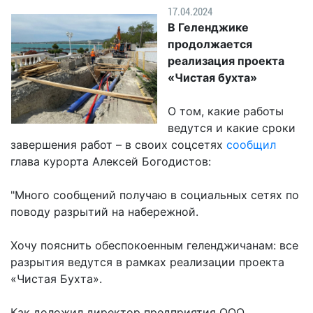
Гостям
молодых
реформа
17.04.2024
обязательных
и
депутатов
Противодействие
В Геленджике
требований
жителям
Законотворчество
коррупции
продолжается
города
Муниципальн
реализация проекта
Постоянные
Подведомственные
контроль
Территориальная
«Чистая бухта»
комиссии
организации
избирательная
Формы
и
комиссия
Статистическая
обращений
О том, какие работы
график
Геленджикcкая
информация
ведутся и какие сроки
заседаний
Градостроите
завершения работ – в своих соцсетях
сообщил
Социальная
АнтиНАРКО
деятельность
Сведения
глава курорта Алексей Богодистов:
сфера
Муниципальная
о
Архивный
Меры
служба
доходах,
отдел
"Много сообщений получаю в социальных сетях по
поддержки
расходах,
поводу разрытий на набережной.
Резерв
Порядок
участников
об
управленческих
обжалования
СВО
имуществе
Хочу пояснить обеспокоенным геленджичанам: все
кадров
и
и
Муниципальн
разрытия ведутся в рамках реализации проекта
Торги
членов
обязательствах
имущество
«Чистая Бухта».
их
имущественного
Сведения
Муниципальн
семей
характера
о
Как доложил директор предприятия ООО