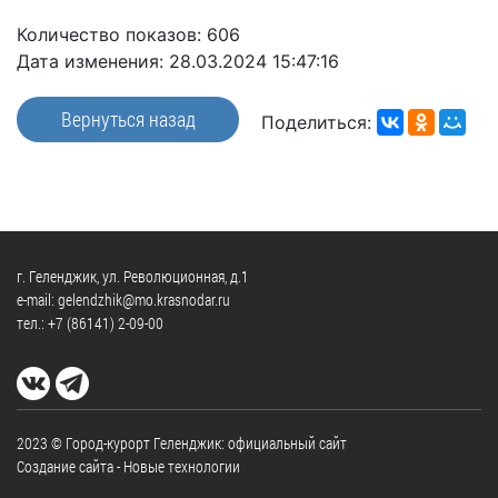
Официальные
и
Контрольно-
Видеогалерея
визиты
Количество показов: 606
время
ревизионная
WEB-
и
Дата изменения: 28.03.2024 15:47:16
приема
и
камеры
рабочие
экспертно-
Порядок
поездки
Вернуться назад
Карта
аналитическа
Поделиться:
обжалования
деятельность
Результаты
Обзоры
проверок
Противодейс
РУКОВОДИТЕЛИ
обращений
коррупции
Профсоюзные
лиц
Глава
организации
Муниципальн
муниципального
Законодательная
служба
г. Геленджик, ул. Революционная, д.1
образования
карта
e-mail: gelendzhik@mo.krasnodar.ru
Информация
Список
тел.:
+7 (86141) 2-09-00
Порядок
о
руководителей
оказания
закупках
бесплатной
товаров,
юридической
КОНТАКТЫ
работ,
помощи
2023 © Город-курорт Геленджик: официальный сайт
услуг
Создание сайта
- Новые технологии