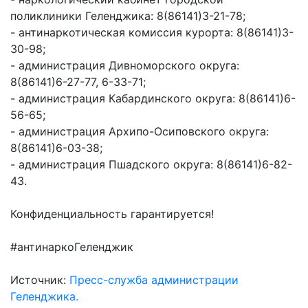
частное
нестационарных
поликлиники Геленджика: 8(86141)3-21-78;
Экономика
План
партнёрство
объектах
- антинаркотическая комиссия курорта: 8(86141)3-
работы
Стандарт
Региональны
(НТО),
30-98;
и
развития
государствен
QR-
- администрация Дивноморского округа:
график
конкуренции
контроль
коды
8(86141)6-27-77, 6-33-71;
сессий
Антимонопольный
Документы
- администрация Кабардинского округа: 8(86141)6-
Имущественная
комплаенс
о
56-65;
поддержка
ОБРАЩЕНИЯ
выявлении
- администрация Архипо-Осиповского округа:
Общественная
субъектов
правообладат
Написать
8(86141)6-03-38;
безопасность
МСП
ранее
обращение
- администрация Пшадского округа: 8(86141)6-82-
Инициативное
Участие
учтенных
43.
Просмотр
бюджетирование
в
объектов
своего
программах
недвижимост
Конфиденциальность гарантируется!
Инвестиционная
обращения
привлекательность
Проектная
Установленные
#антинаркоГеленджик
деятельность
КСП
СМИ
формы
города
Информационные
обращений
Общая
Источник:
Пресс-служба администрации
системы
информация
Фотогалерея
Геленджика.
Порядок