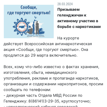
Гостям
молодых
реформа
28.03.2024
обязательных
и
депутатов
Противодействие
Призываем
требований
жителям
Законотворчество
коррупции
геленджичан к
города
Муниципальн
активному участию в
Постоянные
Подведомственные
контроль
Территориальная
борьбе с наркотиками
комиссии
организации
избирательная
Формы
и
комиссия
Статистическая
обращений
На курорте
график
Геленджикcкая
информация
действует Всероссийская антинаркотическая
заседаний
Градостроите
акция «Сообщи, где торгуют смертью». Она
Социальная
АнтиНАРКО
деятельность
Сведения
продлится до 29 марта включительно.
сфера
Муниципальная
о
Архивный
Меры
служба
доходах,
отдел
Всех, кому что-либо известно о фактах хранения,
поддержки
расходах,
изготовления, сбыта, немедицинского
Резерв
Порядок
участников
об
употребления, рекламе и пропаганде наркотиков,
управленческих
обжалования
СВО
имуществе
организации и содержании наркопритонов, просим
кадров
и
и
Муниципальн
сообщать по телефонам:
Торги
членов
обязательствах
имущество
- дежурная часть Отдела МВД России по
их
имущественного
Сведения
Геленджику: 8(86141)3-29-35, круглосуточно;
Муниципальн
семей
характера
о
- наркологический кабинет городской