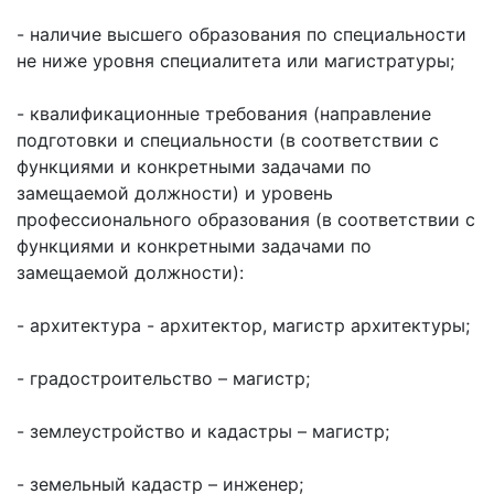
Официальные
и
Контрольно-
Видеогалерея
визиты
- наличие высшего образования по специальности
время
ревизионная
WEB-
и
не ниже уровня специалитета или магистратуры;
приема
и
камеры
рабочие
экспертно-
Порядок
поездки
- квалификационные требования (направление
Карта
аналитическа
обжалования
подготовки и специальности (в соответствии с
деятельность
Результаты
функциями и конкретными задачами по
Обзоры
проверок
Противодейс
РУКОВОДИТЕЛИ
замещаемой должности) и уровень
обращений
коррупции
Профсоюзные
профессионального образования (в соответствии с
лиц
Глава
организации
функциями и конкретными задачами по
Муниципальн
муниципального
Законодательная
замещаемой должности):
служба
образования
карта
Информация
Список
Порядок
- архитектура - архитектор, магистр архитектуры;
о
руководителей
оказания
закупках
бесплатной
- градостроительство – магистр;
товаров,
юридической
КОНТАКТЫ
работ,
помощи
- землеустройство и кадастры – магистр;
услуг
- земельный кадастр – инженер;