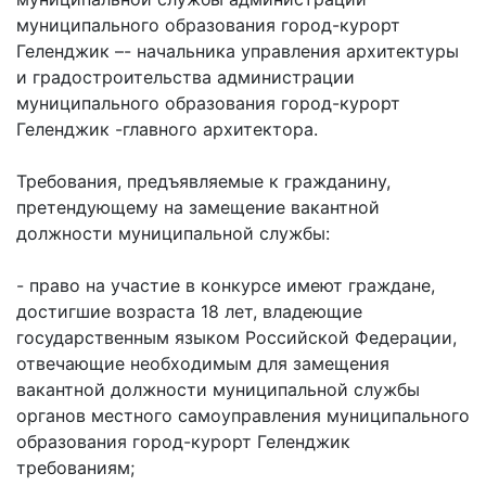
частное
нестационарных
муниципального образования город-курорт
Экономика
План
партнёрство
объектах
Геленджик –- начальника управления архитектуры
работы
Стандарт
Региональны
(НТО),
и градостроительства администрации
и
развития
государствен
QR-
муниципального образования город-курорт
график
конкуренции
контроль
коды
Геленджик -главного архитектора.
сессий
Антимонопольный
Документы
Имущественная
комплаенс
о
Требования, предъявляемые к гражданину,
поддержка
ОБРАЩЕНИЯ
выявлении
претендующему на замещение вакантной
Общественная
субъектов
правообладат
Написать
должности муниципальной службы:
безопасность
МСП
ранее
обращение
Инициативное
Участие
учтенных
- право на участие в конкурсе имеют граждане,
Просмотр
бюджетирование
в
объектов
достигшие возраста 18 лет, владеющие
своего
программах
недвижимост
государственным языком Российской Федерации,
Инвестиционная
обращения
отвечающие необходимым для замещения
привлекательность
Проектная
Установленные
вакантной должности муниципальной службы
деятельность
КСП
СМИ
формы
органов местного самоуправления муниципального
города
Информационные
обращений
Общая
образования город-курорт Геленджик
системы
информация
Фотогалерея
требованиям;
Порядок