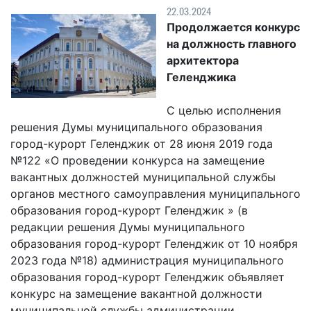
Гостям
молодых
реформа
22.03.2024
обязательных
и
депутатов
Противодействие
Продолжается конкурс
требований
жителям
Законотворчество
коррупции
на должность главного
города
Муниципальн
архитектора
Постоянные
Подведомственные
контроль
Территориальная
Геленджика
комиссии
организации
избирательная
Формы
и
комиссия
Статистическая
обращений
С целью исполнения
график
Геленджикcкая
информация
решения Думы муниципального образования
заседаний
Градостроите
город-курорт Геленджик от 28 июня 2019 года
Социальная
АнтиНАРКО
деятельность
Сведения
№122 «О проведении конкурса на замещение
сфера
Муниципальная
о
Архивный
вакантных должностей муниципальной службы
Меры
служба
доходах,
отдел
органов местного самоуправления муниципального
поддержки
расходах,
образования город-курорт Геленджик » (в
Резерв
Порядок
участников
об
редакции решения Думы муниципального
управленческих
обжалования
СВО
имуществе
образования город-курорт Геленджик от 10 ноября
кадров
и
и
Муниципальн
2023 года №18) администрация муниципального
Торги
членов
обязательствах
имущество
образования город-курорт Геленджик объявляет
их
имущественного
Сведения
конкурс на замещение вакантной должности
Муниципальн
семей
характера
о
муниципальной службы администрации