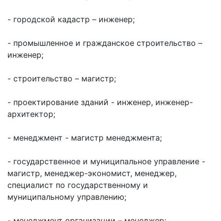
ТОС
- городской кадастр – инженер;
Территориаль
общественно
- промышленное и гражданское строительство –
самоуправле
инженер;
Итоги
конкурсов
- строительство – магистр;
Территориаль
- проектирование зданий - инженер, инженер-
организация
архитектор;
ТОС
Контакты
- менеджмент - магистр менеджмента;
ТОС
- государственное и муниципальное управление -
магистр, менеджер-экономист, менеджер,
специалист по государственному и
муниципальному управлению;
- менеджмент организации – менеджер;