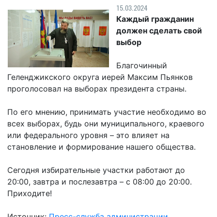
Гостям
молодых
реформа
15.03.2024
обязательных
и
депутатов
Противодействие
Каждый гражданин
требований
жителям
Законотворчество
коррупции
должен сделать свой
города
Муниципальн
выбор
Постоянные
Подведомственные
контроль
Территориальная
комиссии
организации
избирательная
Формы
Благочинный
и
комиссия
Статистическая
обращений
Геленджикского округа иерей Максим Пьянков
график
Геленджикcкая
информация
проголосовал на выборах президента страны.
заседаний
Градостроите
Социальная
АнтиНАРКО
деятельность
Сведения
По его мнению, принимать участие необходимо во
сфера
Муниципальная
о
Архивный
всех выборах, будь они муниципального, краевого
Меры
служба
доходах,
отдел
или федерального уровня – это влияет на
поддержки
расходах,
становление и формирование нашего общества.
Резерв
Порядок
участников
об
управленческих
обжалования
СВО
имуществе
Сегодня избирательные участки работают до
кадров
и
и
Муниципальн
20:00, завтра и послезавтра – с 08:00 до 20:00.
Торги
членов
обязательствах
имущество
Приходите!
их
имущественного
Сведения
Муниципальн
семей
характера
о
Источник:
Пресс-служба администрации