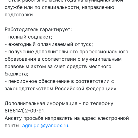
частное
нестационарных
службе или по специальности, направлению
Экономика
План
партнёрство
объектах
подготовки.
работы
Стандарт
Региональны
(НТО),
и
развития
государствен
QR-
Работодатель гарантирует:
график
конкуренции
контроль
коды
- полный соцпакет;
сессий
Антимонопольный
Документы
- ежегодный оплачиваемый отпуск;
Имущественная
комплаенс
о
- получение дополнительного профессионального
поддержка
ОБРАЩЕНИЯ
выявлении
образования в соответствии с муниципальным
Общественная
субъектов
правообладат
Написать
правовым актом за счет средств местного
безопасность
МСП
ранее
обращение
бюджета;
Инициативное
Участие
учтенных
- пенсионное обеспечение в соответствии с
Просмотр
бюджетирование
в
объектов
законодательством Российской Федерации».
своего
программах
недвижимост
Инвестиционная
обращения
Дополнительная информация – по телефону:
привлекательность
Проектная
Установленные
8(86141)2-09-91.
деятельность
КСП
СМИ
формы
Анкету просьба направлять на адрес электронной
города
Информационные
обращений
Общая
почты:
agm.gel@yandex.ru
.
системы
информация
Фотогалерея
Порядок