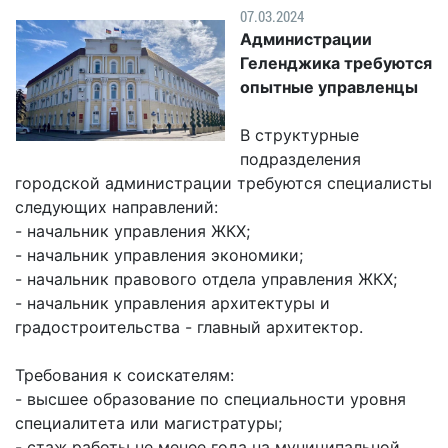
Гостям
молодых
реформа
07.03.2024
обязательных
и
депутатов
Противодействие
Администрации
требований
жителям
Законотворчество
коррупции
Геленджика требуются
города
Муниципальн
опытные управленцы
Постоянные
Подведомственные
контроль
Территориальная
комиссии
организации
избирательная
Формы
В структурные
и
комиссия
Статистическая
обращений
подразделения
график
Геленджикcкая
информация
городской администрации требуются специалисты
заседаний
Градостроите
следующих направлений:
Социальная
АнтиНАРКО
деятельность
Сведения
- начальник управления ЖКХ;
сфера
Муниципальная
о
Архивный
- начальник управления экономики;
Меры
служба
доходах,
отдел
- начальник правового отдела управления ЖКХ;
поддержки
расходах,
- начальник управления архитектуры и
Резерв
Порядок
участников
об
градостроительства - главный архитектор.
управленческих
обжалования
СВО
имуществе
кадров
и
и
Муниципальн
Требования к соискателям:
Торги
членов
обязательствах
имущество
- высшее образование по специальности уровня
их
имущественного
Сведения
специалитета или магистратуры;
Муниципальн
семей
характера
о
- стаж работы не менее года на муниципальной