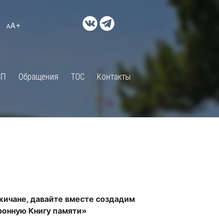
ДОКУМЕНТЫ
A+
А
×
Правовые акты и их экспертиза
Оценка регулирующего
воздействия
СП
Обращения
ТОС
Контакты
Экспертиза действующих
нормативных правовых актов
Оценка применения
обязательных требований
Муниципальный контроль
Формы обращений
Градостроительная деятельность
ик
Архивный отдел
ичане, давайте вместе создадим
Порядок обжалования
 об
онную Книгу памяти»