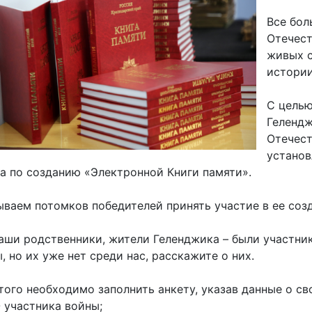
имуществе и обязательствах
авленческих кадров
имущественного характера
Все бол
Отечест
План работы и график сессий
живых с
о нестационарных
истории
НТО), QR-коды
ОБРАЩЕНИЯ
нная поддержка
С целью
Написать обращение
 МСП
Гелендж
Просмотр своего обращения
Отечест
программах
установ
Установленные формы
 деятельность
а по созданию «Электронной Книги памяти».
обращений
ионные системы
Порядок и время приема
ваем потомков победителей принять участие в ее соз
ые визиты и рабочие
Порядок обжалования
аши родственники, жители Геленджика – были участн
Обзоры обращений лиц
ы проверок
, но их уже нет среди нас, расскажите о них.
Законодательная карта
ые организации
того необходимо заполнить анкету, указав данные о с
Порядок оказания бесплатно
 участника войны;
юридической помощи