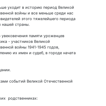
Муниципальное имущество
ьше уходит в историю период Великой
Муниципально-частное
венной войны и все меньше среди нас
партнёрство
видетелей этого тяжелейшего периода
Региональный государственный
 нашей страны.
контроль
 увековечения памяти уроженцев
Документы о выявлении
ика - участников Великой
правообладателей ранее
венной войны 1941-1945 годов,
учтенных объектов
лению их имен и судеб, в городе начата
недвижимости
КСП
дании.
Общая информация
иками событий Великой Отечественной
Контрольно-ревизионная и
экспертно-аналитическая
деятельность
воих родственниках:
й
Противодействие коррупции