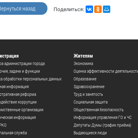
Вернуться назад
Поделиться:
истрация
Жителям
ра администрации города
Экономика
чия, задачи и функции
Оценка эффективности деятельност
а обработки персональных данных
Образование
ьная информация
Здравоохранение
стративная реформа
Труд и занятость
одействие коррупции
Социальная защита
омственные организации
Общественная безопасность
ическая информация
Информация управления ГО и ЧС
РКО
Депутаты Думы (график приёма)
пальная служба
Выдающиеся люди