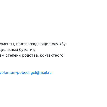
Муниципальная служба
Информация о закупках товаров,
работ, услуг
ТОС
Территориальное общественное
кументы, подтверждающие службу,
самоуправление
циальные бумаги);
ем степени родства, контактного
Итоги конкурсов
Территориальная организация
ТОС
volonteri-pobedi.gel@mail.ru
Контакты ТОС