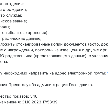
та рождения;
сто рождения;
сто службы;
инское звание;
грады;
сто гибели (захоронения);
ографические данные;
иложить отсканированные копии документов (фото, до
е о награждении, похоронные извещения и другие офи
ИО родственника (представляющего данные), с указани
она.
у необходимо направить на адрес электронной почты:
ник:Пресс-служба администрации Геленджика.
ество показов: 546
изменения: 31.10.2023 17:53:39