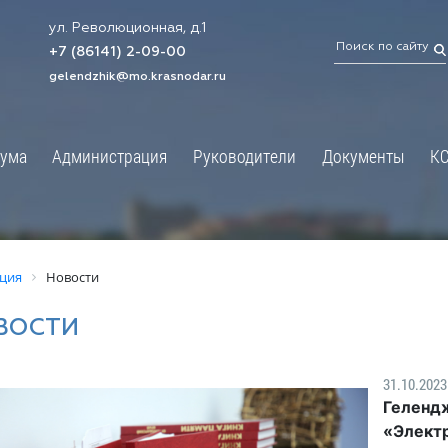
ул. Революционная, д.1
ТРАЦИЯ
ДУМА
+7 (86141) 2-09-00
 администрации
Новости
gelendzhik@mo.krasnodar.ru
Структура
я, задачи и функции
Депутат ЗСК
ума
Администрация
Руководители
Документы
К
обработки
Депутат ГД
ных данных
График приёмов граждан
я информация
депутатами
ативная реформа
Депутатское объединение
ция
Новости
йствие коррупции
Совет молодых депутатов
ВОСТИ
твенные организации
Законотворчество
еская информация
Постоянные комиссии и граф
31.10.2023
О
заседаний
Гелендж
ьная служба
Сведения о доходах, расходах,
«Электр