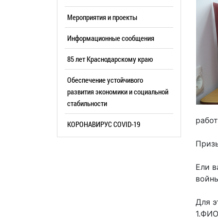
Резерв упр
Стандарт развития конкуренции
Мероприятия и проекты
Торги
Антимонопольный комплаенс
Информационные сообщения
Сведения 
Общественная безопасность
объектах (
85 лет Краснодарскому краю
Инициативное бюджетирование
Имуществе
Инвестиционная
Обеспечение устойчивого
субъектов
привлекательность
развития экономики и социальной
Участие в 
стабильности
СМИ города
Проектная
работ
Фотогалерея
КОРОНАВИРУС COVID-19
Информац
Видеогалерея
Призы
Официальн
WEB-камеры
поездки
Ели в
Карта
Результат
войны
Профсоюзн
РУКОВОДИТЕЛИ
Для э
1.ФИО
Глава муниципального