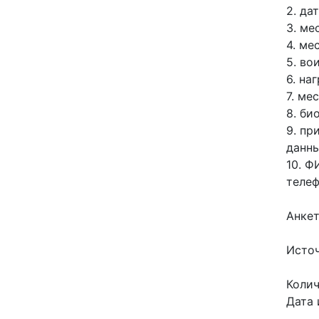
2. да
образования
3. ме
Список руководителей
4. ме
5. во
6. на
КОНТАКТЫ
7. ме
8. би
9. пр
данны
10. Ф
телеф
Анкет
Источ
Колич
Дата 