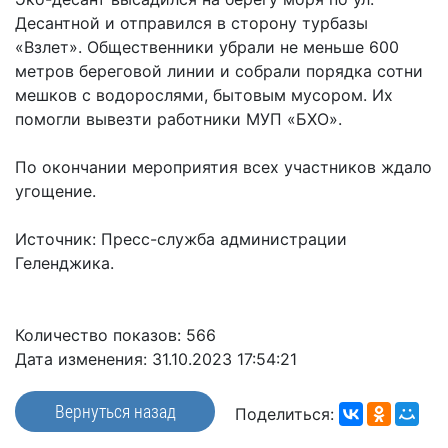
частное
нестационарных
Десантной и отправился в сторону турбазы
Экономика
План
партнёрство
объектах
«Взлет». Общественники убрали не меньше 600
работы
Стандарт
Региональны
(НТО),
метров береговой линии и собрали порядка сотни
и
развития
государствен
QR-
мешков с водорослями, бытовым мусором. Их
график
конкуренции
контроль
коды
помогли вывезти работники МУП «БХО».
сессий
Антимонопольный
Документы
Имущественная
комплаенс
о
По окончании мероприятия всех участников ждало
поддержка
ОБРАЩЕНИЯ
выявлении
угощение.
Общественная
субъектов
правообладат
Написать
безопасность
МСП
ранее
обращение
Источник: Пресс-служба администрации
Инициативное
Участие
учтенных
Геленджика.
Просмотр
бюджетирование
в
объектов
своего
программах
недвижимост
Инвестиционная
обращения
Количество показов: 566
привлекательность
Проектная
Установленные
Дата изменения: 31.10.2023 17:54:21
деятельность
КСП
СМИ
формы
города
Информационные
обращений
Общая
Вернуться назад
Поделиться:
системы
информация
Фотогалерея
Порядок