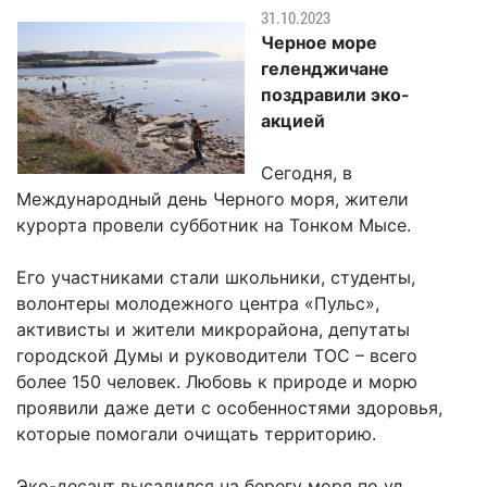
Гостям
молодых
реформа
31.10.2023
обязательных
и
депутатов
Противодействие
Черное море
требований
жителям
Законотворчество
коррупции
геленджичане
города
Муниципальн
поздравили эко-
Постоянные
Подведомственные
контроль
Территориальная
акцией
комиссии
организации
избирательная
Формы
и
комиссия
Статистическая
обращений
Сегодня, в
график
Геленджикcкая
информация
Международный день Черного моря, жители
заседаний
Градостроите
курорта провели субботник на Тонком Мысе.
Социальная
АнтиНАРКО
деятельность
Сведения
сфера
Муниципальная
о
Архивный
Его участниками стали школьники, студенты,
Меры
служба
доходах,
отдел
волонтеры молодежного центра «Пульс»,
поддержки
расходах,
активисты и жители микрорайона, депутаты
Резерв
Порядок
участников
об
городской Думы и руководители ТОС – всего
управленческих
обжалования
СВО
имуществе
более 150 человек. Любовь к природе и морю
кадров
и
и
Муниципальн
проявили даже дети с особенностями здоровья,
Торги
членов
обязательствах
имущество
которые помогали очищать территорию.
их
имущественного
Сведения
Муниципальн
семей
характера
о
Эко-десант высадился на берегу моря по ул.