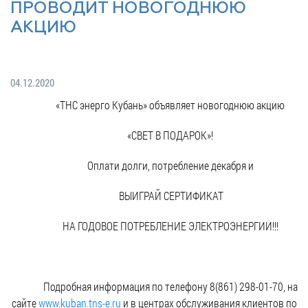
Гостям
молодых
реформа
ПРОВОДИТ НОВОГОДНЮЮ
обязательных
и
депутатов
Противодействие
АКЦИЮ
требований
жителям
Законотворчество
коррупции
города
Муниципальн
Постоянные
Подведомственные
контроль
Территориальная
комиссии
организации
04.12.2020
избирательная
Формы
и
«ТНС энерго Кубань» объявляет новогоднюю акцию
комиссия
Статистическая
обращений
график
Геленджикcкая
информация
заседаний
Градостроите
«СВЕТ В ПОДАРОК»!
Социальная
АнтиНАРКО
деятельность
Сведения
сфера
Оплати долги, потребление декабря и
Муниципальная
о
Архивный
Меры
служба
доходах,
отдел
ВЫИГРАЙ СЕРТИФИКАТ
поддержки
расходах,
Резерв
Порядок
участников
об
управленческих
НА ГОДОВОЕ ПОТРЕБЛЕНИЕ ЭЛЕКТРОЭНЕРГИИ!!!
обжалования
СВО
имуществе
кадров
и
и
Муниципальн
Торги
членов
обязательствах
имущество
их
имущественного
Подробная информация по телефону 8(861) 298-01-70, на
Сведения
Муниципальн
семей
характера
сайте
www.kuban.tns-e.ru
и в центрах обслуживания клиентов по
о