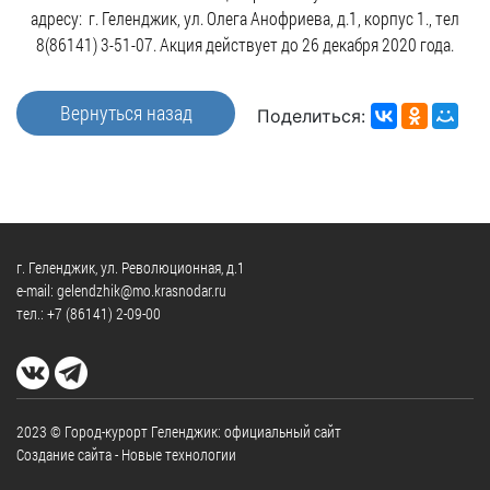
частное
адресу: г. Геленджик, ул. Олега Анофриева, д.1, корпус 1., тел
нестационарных
Экономика
План
партнёрство
8(86141) 3-51-07. Акция действует до 26 декабря 2020 года.
объектах
работы
Стандарт
Региональны
(НТО),
и
развития
государствен
QR-
график
Вернуться назад
конкуренции
контроль
Поделиться:
коды
сессий
Антимонопольный
Документы
Имущественная
комплаенс
о
поддержка
ОБРАЩЕНИЯ
выявлении
Общественная
субъектов
правообладат
Написать
безопасность
МСП
ранее
обращение
г. Геленджик, ул. Революционная, д.1
Инициативное
Участие
учтенных
e-mail: gelendzhik@mo.krasnodar.ru
Просмотр
бюджетирование
в
объектов
тел.:
+7 (86141) 2-09-00
своего
программах
недвижимост
Инвестиционная
обращения
привлекательность
Проектная
Установленные
деятельность
КСП
СМИ
формы
2023 © Город-курорт Геленджик: официальный сайт
города
Информационные
обращений
Общая
Создание сайта
- Новые технологии
системы
информация
Фотогалерея
Порядок