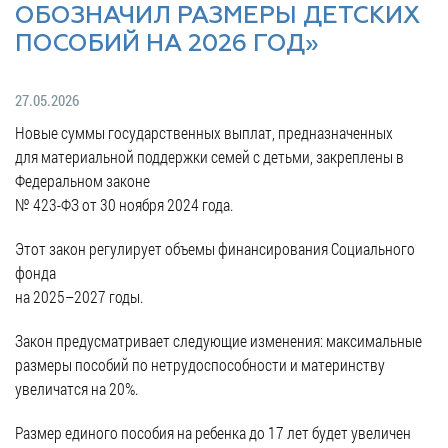
Гостям
молодых
реформа
ОБОЗНАЧИЛ РАЗМЕРЫ ДЕТСКИХ
обязательных
и
депутатов
Противодействие
требований
ПОСОБИЙ НА 2026 ГОД»
жителям
Законотворчество
коррупции
города
Муниципальн
Постоянные
Подведомственные
контроль
27.05.2026
Территориальная
комиссии
организации
избирательная
Новые суммы государственных выплат, предназначенных
Формы
и
комиссия
Статистическая
для материальной поддержки семей с детьми, закреплены в
обращений
график
Геленджикcкая
информация
Федеральном законе
заседаний
Градостроите
№ 423-ФЗ от 30 ноября 2024 года.
Социальная
АнтиНАРКО
деятельность
Сведения
сфера
Муниципальная
о
Этот закон регулирует объемы финансирования Социального
Архивный
Меры
служба
доходах,
фонда
отдел
поддержки
расходах,
на 2025–2027 годы.
Резерв
Порядок
участников
об
управленческих
обжалования
Закон предусматривает следующие изменения: максимальные
СВО
имуществе
кадров
размеры пособий по нетрудоспособности и материнству
и
и
Муниципальн
Торги
увеличатся на 20%.
членов
обязательствах
имущество
их
имущественного
Сведения
Муниципальн
Размер единого пособия на ребенка до 17 лет будет увеличен
семей
характера
о