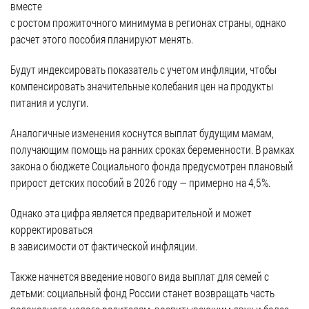
частное
вместе
нестационарных
Экономика
План
партнёрство
с ростом прожиточного минимума в регионах страны, однако
объектах
работы
расчет этого пособия планируют менять.
Стандарт
Региональны
(НТО),
и
развития
государствен
QR-
график
Будут индексировать показатель с учетом инфляции, чтобы
конкуренции
контроль
коды
сессий
компенсировать значительные колебания цен на продукты
Антимонопольный
Документы
питания и услуги.
Имущественная
комплаенс
о
поддержка
ОБРАЩЕНИЯ
выявлении
Аналогичные изменения коснутся выплат будущим мамам,
Общественная
субъектов
правообладат
Написать
получающим помощь на ранних сроках беременности. В рамках
безопасность
МСП
ранее
обращение
закона о бюджете Социального фонда предусмотрен плановый
Инициативное
Участие
учтенных
прирост детских пособий в 2026 году — примерно на 4,5%.
Просмотр
бюджетирование
в
объектов
своего
программах
недвижимост
Однако эта цифра является предварительной и может
Инвестиционная
обращения
корректироваться
привлекательность
Проектная
Установленные
в зависимости от фактической инфляции.
деятельность
КСП
СМИ
формы
города
Информационные
Также начнется введение нового вида выплат для семей с
обращений
Общая
системы
детьми: социальный фонд России станет возвращать часть
информация
Фотогалерея
Порядок