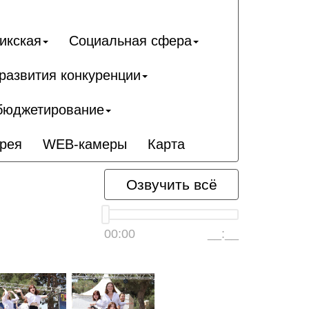
икcкая
Социальная сфера
развития конкуренции
бюджетирование
рея
WEB-камеры
Карта
Озвучить всё
00:00
__:__