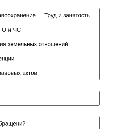
авоохранение
Труд и занятость
ГО и ЧС
ия земельных отношений
енции
равовых актов
бращений