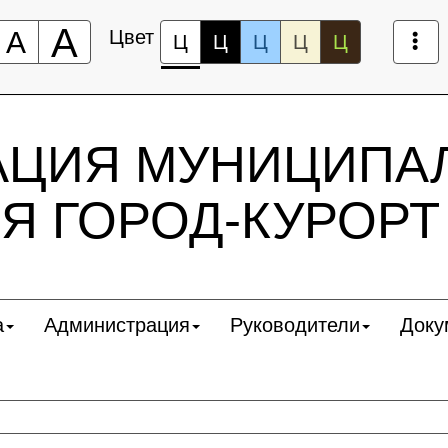
А
А
Цвет
Ц
Ц
Ц
Ц
Ц
АЦИЯ МУНИЦИПА
Я ГОРОД-КУРОРТ
а
Администрация
Руководители
Доку